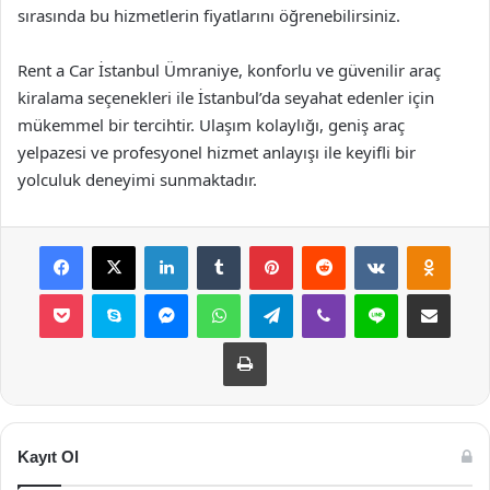
sırasında bu hizmetlerin fiyatlarını öğrenebilirsiniz.
Rent a Car İstanbul Ümraniye, konforlu ve güvenilir araç
kiralama seçenekleri ile İstanbul’da seyahat edenler için
mükemmel bir tercihtir. Ulaşım kolaylığı, geniş araç
yelpazesi ve profesyonel hizmet anlayışı ile keyifli bir
yolculuk deneyimi sunmaktadır.
Facebook
X
LinkedIn
Tumblr
Pinterest
Reddit
VKontakte
Odnok
Pocket
Skype
Messenger
WhatsApp
Telegram
Viber
Line
E-Posta ile payla
Yazdır
Kayıt Ol