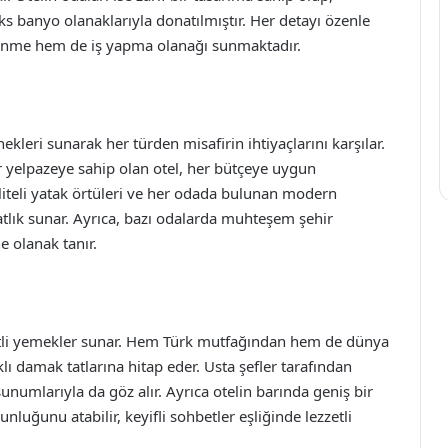
lüks banyo olanaklarıyla donatılmıştır. Her detayı özenle
enme hem de iş yapma olanağı sunmaktadır.
leri sunarak her türden misafirin ihtiyaçlarını karşılar.
r yelpazeye sahip olan otel, her bütçeye uygun
kaliteli yatak örtüleri ve her odada bulunan modern
hatlık sunar. Ayrıca, bazı odalarda muhteşem şehir
 olanak tanır.
ezzetli yemekler sunar. Hem Türk mutfağından hem de dünya
ı damak tatlarına hitap eder. Usta şefler tarafından
sunumlarıyla da göz alır. Ayrıca otelin barında geniş bir
uğunu atabilir, keyifli sohbetler eşliğinde lezzetli