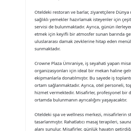
Oteldeki restoran ve barlar, ziyaretçilere Düny
sağlıklı yemekler hazırlamak isteyenler için çeşit
servisi de bulunmaktadır. Ayrıca, günün ilerley
etmek için keyifli bir atmosfer sunan barında g
uluslararası damak zevklerine hitap eden menül
sunmaktadır.
Crowne Plaza Ümraniye, iş seyahati yapan misafir
organizasyonları için ideal bir mekan haline gelm
ekipmanlarla donatılmıştır. Bu sayede iş toplantıl
ortam sağlanmaktadır. Ayrıca, otel personeli, t
hizmet vermektedir. Misafirler, profesyonel bir 
ortamda bulunmanın ayrıcalığını yaşayacaktır.
Oteldeki spa ve wellness merkezi, misafirlerin s
tasarlanmıştır. Rahatlatıcı masaj terapileri, saun
alanı sunulur. Misafirler, günlük hayatın getir