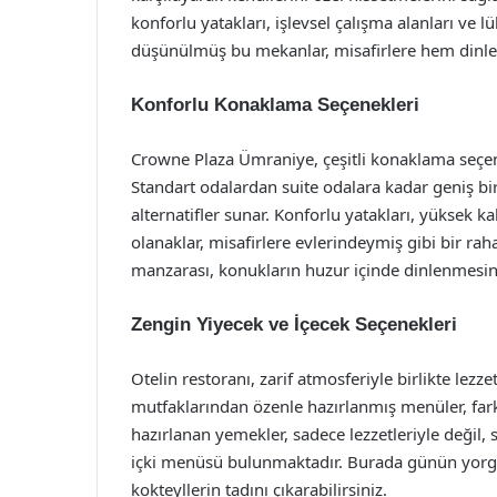
konforlu yatakları, işlevsel çalışma alanları ve 
düşünülmüş bu mekanlar, misafirlere hem dinl
Konforlu Konaklama Seçenekleri
Crowne Plaza Ümraniye, çeşitli konaklama seçenek
Standart odalardan suite odalara kadar geniş bi
alternatifler sunar. Konforlu yatakları, yüksek 
olanaklar, misafirlere evlerindeymiş gibi bir ra
manzarası, konukların huzur içinde dinlenmesine
Zengin Yiyecek ve İçecek Seçenekleri
Otelin restoranı, zarif atmosferiyle birlikte l
mutfaklarından özenle hazırlanmış menüler, farkl
hazırlanan yemekler, sadece lezzetleriyle değil, 
içki menüsü bulunmaktadır. Burada günün yorgunl
kokteyllerin tadını çıkarabilirsiniz.