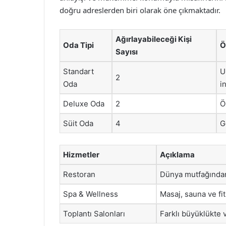
doğru adreslerden biri olarak öne çıkmaktadır.
Ağırlayabileceği Kişi
Oda Tipi
Ö
Sayısı
Standart
U
2
Oda
i
Deluxe Oda
2
Ö
Süit Oda
4
G
Hizmetler
Açıklama
Restoran
Dünya mutfağından 
Spa & Wellness
Masaj, sauna ve fi
Toplantı Salonları
Farklı büyüklükte 