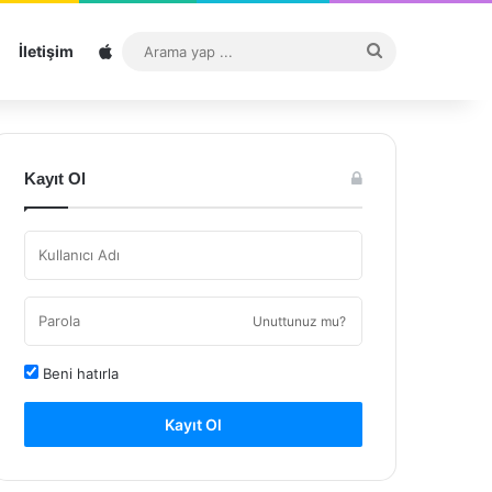
Sitemap
Arama
İletişim
yap
...
Kayıt Ol
Unuttunuz mu?
Beni hatırla
Kayıt Ol