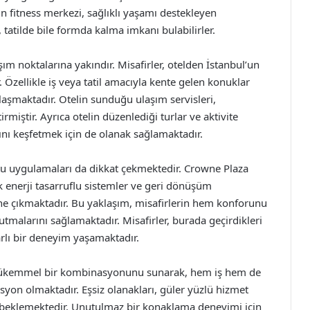
in fitness merkezi, sağlıklı yaşamı destekleyen
 tatilde bile formda kalma imkanı bulabilirler.
m noktalarına yakındır. Misafirler, otelden İstanbul’un
r. Özellikle iş veya tatil amacıyla kente gelen konuklar
laşmaktadır. Otelin sunduğu ulaşım servisleri,
rmiştir. Ayrıca otelin düzenlediği turlar ve aktivite
sını keşfetmek için de olanak sağlamaktadır.
stu uygulamaları da dikkat çekmektedir. Crowne Plaza
ak enerji tasarruflu sistemler ve geri dönüşüm
 öne çıkmaktadır. Bu yaklaşım, misafirlerin hem konforunu
utmalarını sağlamaktadır. Misafirler, burada geçirdikleri
lı bir deneyim yaşamaktadır.
mükemmel bir kombinasyonunu sunarak, hem iş hem de
nasyon olmaktadır. Eşsiz olanakları, güler yüzlü hizmet
beklemektedir. Unutulmaz bir konaklama deneyimi için