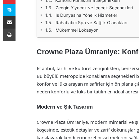
Konforlu Konaklama Seçenekleri
Skype
Zengin Yiyecek ve İçecek Seçenekleri
İş Dünyasına Yönelik Hizmetler
E-Posta ile paylaş
Rahatlatıcı Spa ve Sağlık Olanakları
Yazdır
Mükemmel Lokasyon
Crowne Plaza Ümraniye: Konf
İstanbul, tarihi ve kültürel zenginlikleri, benzers
Bu büyülü metropolde konaklama seçenekleri b
konfor ve lüks arayan misafirler için ön plana çı
neden konforlu ve lüks bir tatilin en ideal adres
Modern ve Şık Tasarım
Crowne Plaza Ümraniye, modern mimarisi ve şık iç
köşesinde, estetik detaylar ve zarif dokunuşlar g
karşılayarak kendilerini özel hissetmelerini sağla