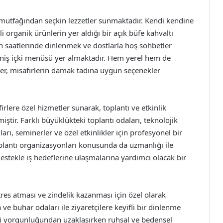
a mutfağından seçkin lezzetler sunmaktadır. Kendi kendine
li organik ürünlerin yer aldığı bir açık büfe kahvaltı
en saatlerinde dinlenmek ve dostlarla hoş sohbetler
eniş içki menüsü yer almaktadır. Hem yerel hem de
er, misafirlerin damak tadına uygun seçenekler
lere özel hizmetler sunarak, toplantı ve etkinlik
iştir. Farklı büyüklükteki toplantı odaları, teknolojik
arı, seminerler ve özel etkinlikler için profesyonel bir
oplantı organizasyonları konusunda da uzmanlığı ile
destekle iş hedeflerine ulaşmalarına yardımcı olacak bir
tres atması ve zindelik kazanması için özel olarak
a ve buhar odaları ile ziyaretçilere keyifli bir dinlenme
diği yorgunluğundan uzaklaşırken ruhsal ve bedensel