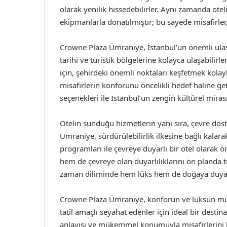
olarak yenilik hissedebilirler. Aynı zamanda otel
ekipmanlarla donatılmıştır; bu sayede misafirler,
Crowne Plaza Ümraniye, İstanbul’un önemli ulaşı
tarihi ve turistik bölgelerine kolayca ulaşabilirle
için, şehirdeki önemli noktaları keşfetmek kolay
misafirlerin konforunu öncelikli hedef haline geti
seçenekleri ile İstanbul’un zengin kültürel mira
Otelin sunduğu hizmetlerin yanı sıra, çevre do
Ümraniye, sürdürülebilirlik ilkesine bağlı kalar
programları ile çevreye duyarlı bir otel olarak
hem de çevreye olan duyarlılıklarını ön planda t
zaman diliminde hem lüks hem de doğaya duyar
Crowne Plaza Ümraniye, konforun ve lüksün 
tatil amaçlı seyahat edenler için ideal bir desti
anlayışı ve mükemmel konumuyla misafirlerini 