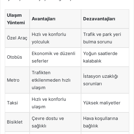
Ulaşım
Avantajları
Dezavantajları
Yöntemi
Hızlı ve konforlu
Trafik ve park yeri
Özel Araç
yolculuk
bulma sorunu
Ekonomik ve düzenli
Yoğun saatlerde
Otobüs
seferler
kalabalık
Trafikten
İstasyon uzaklığı
Metro
etkilenmeden hızlı
sorunları
ulaşım
Hızlı ve konforlu
Taksi
Yüksek maliyetler
ulaşım
Çevre dostu ve
Hava koşullarına
Bisiklet
sağlıklı
bağlılık