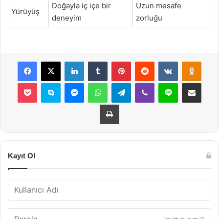
Doğayla iç içe bir
Uzun mesafe
Yürüyüş
deneyim
zorluğu
Facebook
X
LinkedIn
Tumblr
Pinterest
Reddit
VKontakte
Odnok
Pocket
Skype
Messenger
WhatsApp
Telegram
Viber
Line
E-Posta ile payla
Yazdır
Kayıt Ol