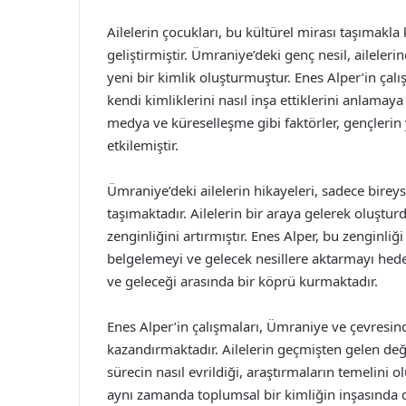
Ailelerin çocukları, bu kültürel mirası taşımak
geliştirmiştir. Ümraniye’deki genç nesil, ailele
yeni bir kimlik oluşturmuştur. Enes Alper’in çalış
kendi kimliklerini nasıl inşa ettiklerini anlamay
medya ve küreselleşme gibi faktörler, gençlerin y
etkilemiştir.
Ümraniye’deki ailelerin hikayeleri, sadece bire
taşımaktadır. Ailelerin bir araya gelerek oluşt
zenginliğini artırmıştır. Enes Alper, bu zenginliğ
belgelemeyi ve gelecek nesillere aktarmayı hede
ve geleceği arasında bir köprü kurmaktadır.
Enes Alper’in çalışmaları, Ümraniye ve çevresind
kazandırmaktadır. Ailelerin geçmişten gelen değ
sürecin nasıl evrildiği, araştırmaların temelini o
aynı zamanda toplumsal bir kimliğin inşasında 