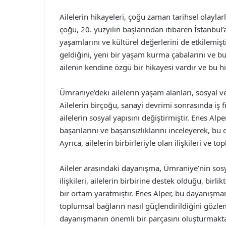
Ailelerin hikayeleri, çoğu zaman tarihsel olaylarl
çoğu, 20. yüzyılın başlarından itibaren İstanbul’
yaşamlarını ve kültürel değerlerini de etkilemişti
geldiğini, yeni bir yaşam kurma çabalarını ve bu 
ailenin kendine özgü bir hikayesi vardır ve bu hi
Ümraniye’deki ailelerin yaşam alanları, sosyal ve
Ailelerin birçoğu, sanayi devrimi sonrasında iş 
ailelerin sosyal yapısını değiştirmiştir. Enes Alp
başarılarını ve başarısızlıklarını inceleyerek, bu
Ayrıca, ailelerin birbirleriyle olan ilişkileri v
Aileler arasındaki dayanışma, Ümraniye’nin so
ilişkileri, ailelerin birbirine destek olduğu, bir
bir ortam yaratmıştır. Enes Alper, bu dayanışmanın
toplumsal bağların nasıl güçlendirildiğini gözle
dayanışmanın önemli bir parçasını oluşturmakta