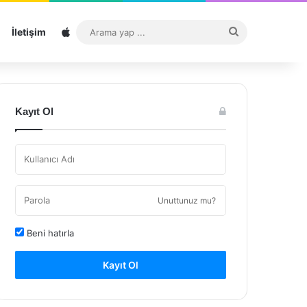
Sitemap
Arama
İletişim
yap
...
Kayıt Ol
Unuttunuz mu?
Beni hatırla
Kayıt Ol