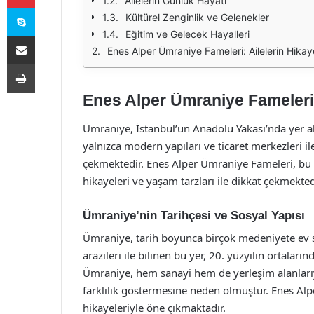
Ailelerin Günlük Hayatı
Skype
Kültürel Zenginlik ve Gelenekler
Eğitim ve Gelecek Hayalleri
E-Posta ile paylaş
Enes Alper Ümraniye Fameleri: Ailelerin Hikay
Yazdır
Enes Alper Ümraniye Fameleri:
Ümraniye, İstanbul’un Anadolu Yakası’nda yer alan
yalnızca modern yapıları ve ticaret merkezleri i
çekmektedir. Enes Alper Ümraniye Fameleri, bu s
hikayeleri ve yaşam tarzları ile dikkat çekmekted
Ümraniye’nin Tarihçesi ve Sosyal Yapısı
Ümraniye, tarih boyunca birçok medeniyete ev 
arazileri ile bilinen bu yer, 20. yüzyılın ortalar
Ümraniye, hem sanayi hem de yerleşim alanlarıyla 
farklılık göstermesine neden olmuştur. Enes Alp
hikayeleriyle öne çıkmaktadır.