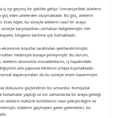
a iç içe geçmiş bir şekilde gelişir. Ümraniye’deki ailelerin
a göç eden ailelerden oluşmaktadır. Bu göç, ailelerin
r. Enes Alper, bu süreçte ailelerin nasıl bir araya
süreçte karşılaştıkları zorlukları belgelemiştir. Her
kayeler, bölgenin tarihine ışık tutmaktadır.
 ekonomik koşullar tarafından şekillendirilmiştir.
fırsatları nedeniyle buraya yerleşmiştir. Bu durum,
er, ailelerin ekonomik mücadelelerini, iş hayatındaki
 değişimin aile yapısına etkilerini ortaya koymaktadır.
e toplumsal dayanışmaları da bu süreçte önem kazanmıştır.
syal dokusunu güçlendiren bir unsurdur. Komşuluk
likte kutlamalar yaptığı ve zor zamanlarda bir araya geldiği
 ailelerin kültürel kimliklerini nasıl pekiştirdiğini ve
mlemiştir. Ailelerin geçmişten gelen gelenekleri, bu
dır.