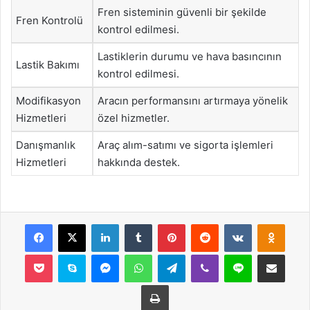
Fren sisteminin güvenli bir şekilde
Fren Kontrolü
kontrol edilmesi.
Lastiklerin durumu ve hava basıncının
Lastik Bakımı
kontrol edilmesi.
Modifikasyon
Aracın performansını artırmaya yönelik
Hizmetleri
özel hizmetler.
Danışmanlık
Araç alım-satımı ve sigorta işlemleri
Hizmetleri
hakkında destek.
Facebook
X
LinkedIn
Tumblr
Pinterest
Reddit
VKontakte
Odnok
Pocket
Skype
Messenger
WhatsApp
Telegram
Viber
Line
E-Posta ile payla
Yazdır