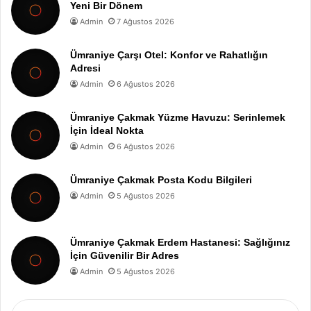
Yeni Bir Dönem
Admin
7 Ağustos 2026
Ümraniye Çarşı Otel: Konfor ve Rahatlığın
Adresi
Admin
6 Ağustos 2026
Ümraniye Çakmak Yüzme Havuzu: Serinlemek
İçin İdeal Nokta
Admin
6 Ağustos 2026
Ümraniye Çakmak Posta Kodu Bilgileri
Admin
5 Ağustos 2026
Ümraniye Çakmak Erdem Hastanesi: Sağlığınız
İçin Güvenilir Bir Adres
Admin
5 Ağustos 2026