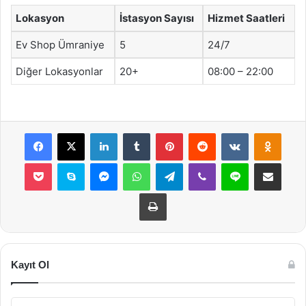
Lokasyon
İstasyon Sayısı
Hizmet Saatleri
Ev Shop Ümraniye
5
24/7
Diğer Lokasyonlar
20+
08:00 – 22:00
Facebook
X
LinkedIn
Tumblr
Pinterest
Reddit
VKontakte
Odnok
Pocket
Skype
Messenger
WhatsApp
Telegram
Viber
Line
E-Posta ile payla
Yazdır
Kayıt Ol