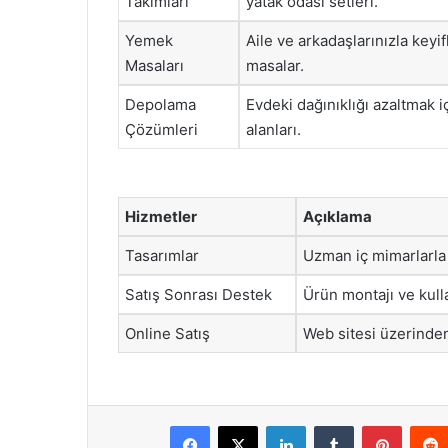
Takımları
yatak odası setleri.
Yemek
Aile ve arkadaşlarınızla keyif
Masaları
masalar.
Depolama
Evdeki dağınıklığı azaltmak 
Çözümleri
alanları.
Hizmetler
Açıklama
Tasarımlar
Uzman iç mimarlarla 
Satış Sonrası Destek
Ürün montajı ve kull
Online Satış
Web sitesi üzerinde
Facebook
X
LinkedIn
Tumblr
Pintere