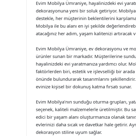
Evim Mobilya Ümraniye, hayalinizdeki evi yaratma
dekorasyonuna yeni bir soluk getiriyor. Mobil
destekle, her müşterinin beklentilerini karşılamay
Mobilya ile bu alanı en iyi şekilde değerlendireb
atacağınız her adım, yaşam kalitenizi artıracak ve
Evim Mobilya Ümraniye, ev dekorasyonu ve mobil
ürünler sunan bir markadır. Müşterilerine sundu
hayalinizdeki evi yaratmanıza yardımcı olur. M
faktörlerden biri, estetik ve işlevselliği bir ar
önünde bulundurarak tasarımlarını şekillendirir.
evinize kişisel bir dokunuş katma fırsatı sunar.
Evim Mobilya’nın sunduğu oturma grupları, yata
seçenek, kaliteli malzemelerle üretilmiştir. Bu
edici bir yaşam alanı oluşturmanıza olanak tanır.
evlerinizi daha sıcak ve davetkar hale getirir. Ayr
dekorasyon stiline uyum sağlar.