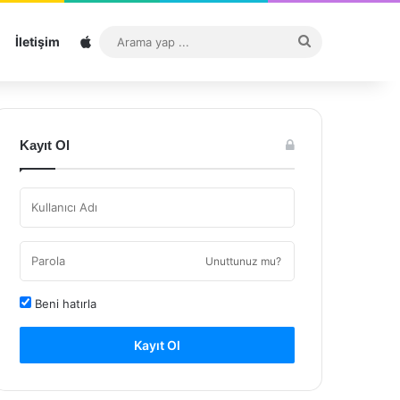
Sitemap
Arama
İletişim
yap
...
Kayıt Ol
Unuttunuz mu?
Beni hatırla
Kayıt Ol