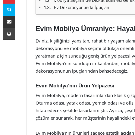
Mobilya Seçiminde Dikkat Edilmesi Gerek
Skype
Ev Dekorasyonunda İpuçları
E-Posta ile paylaş
Evim Mobilya Ümraniye: Hayali
Yazdır
Eviniz, kişiliğinizi yansıtan, rahat bir yaşam al
dekorasyonu ve mobilya seçimi oldukça önemlid
yaratmanız için sunduğu geniş ürün yelpazesi ve 
Evim Mobilya’nın sunduğu imkanlardan, mobilya
dekorasyonunun ipuçlarından bahsedeceğiz.
Evim Mobilya’nın Ürün Yelpazesi
Evim Mobilya, modern tasarımlardan klasik çizgi
Oturma odası, yatak odası, yemek odası ve ofis m
hitap edecek şekilde tasarlanmıştır. Ayrıca, çeşitl
çözümler sunarak, her müşterinin hayalindeki ev
Evim Mobilya’nın ürünleri sadece estetik açıdan