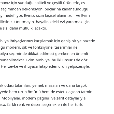
nız için sunduğu kaliteli ve çeşitli ürünlerle, ev
ya seçiminden dekorasyon ipuçlarına kadar sunduğu
ı hedefliyor. Eviniz, sizin kişisel alanınızdır ve Evim
ilirsiniz. Unutmayın, hayalinizdeki evi yaratmak için
 sizi daha mutlu kılacaktır.
ya ihtiyaçlarınızı karşılamak için geniş bir yelpazede
ğu modern, şık ve fonksiyonel tasarımlar ile
obilya seçiminde dikkat edilmesi gereken en önemli
ada sunabilmektir. Evim Mobilya, bu iki unsuru da göz
 Her zevke ve ihtiyaca hitap eden ürün yelpazesiyle,
k odası takımları, yemek masaları ve daha birçok
 sayede hem uzun ömürlü hem de estetik açıdan tatmin
 Mobilyalar, modern çizgileri ve zarif detaylarıyla
ıca, farklı renk ve desen seçenekleri ile her türlü