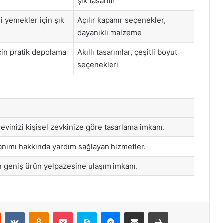
şık tasarım
li yemekler için şık
Açılır kapanır seçenekler,
dayanıklı malzeme
için pratik depolama
Akıllı tasarımlar, çeşitli boyut
seçenekleri
evinizi kişisel zevkinize göre tasarlama imkanı.
anımı hakkında yardım sağlayan hizmetler.
n geniş ürün yelpazesine ulaşım imkanı.
st
Reddit
VKontakte
Odnoklassniki
Pocket
Skype
Messenger
E-Posta ile paylaş
Yazdır