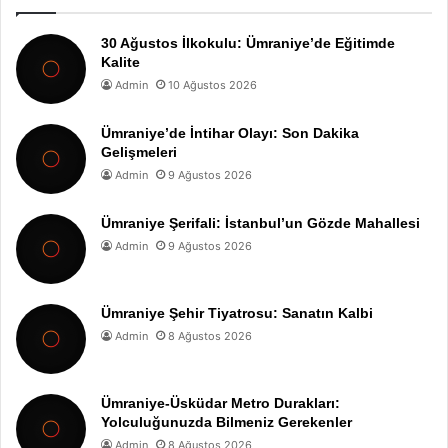
30 Ağustos İlkokulu: Ümraniye’de Eğitimde
Kalite
Admin
10 Ağustos 2026
Ümraniye’de İntihar Olayı: Son Dakika
Gelişmeleri
Admin
9 Ağustos 2026
Ümraniye Şerifali: İstanbul’un Gözde Mahallesi
Admin
9 Ağustos 2026
Ümraniye Şehir Tiyatrosu: Sanatın Kalbi
Admin
8 Ağustos 2026
Ümraniye-Üsküdar Metro Durakları:
Yolculuğunuzda Bilmeniz Gerekenler
Admin
8 Ağustos 2026