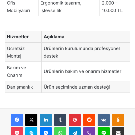
Ofis
Ergonomik tasarım,
2.000 –
Mobilyaları
işlevsellik
10.000 TL
Hizmetler
Açıklama
Ücretsiz
Ürünlerin kurulumunda profesyonel
Montaj
destek
Bakım ve
Ürünlerin bakım ve onarım hizmetleri
Onarım
Danışmanlık
Ürün seçiminde uzman desteği
Facebook
X
LinkedIn
Tumblr
Pinterest
Reddit
VKontakte
Odnok
Pocket
Skype
Messenger
WhatsApp
Telegram
Viber
Line
E-Posta ile payla