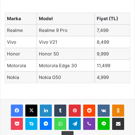
Marka
Model
Fiyat (TL)
Realme
Realme 9 Pro
7,499
Vivo
Vivo V21
8,499
Honor
Honor 50
9,999
Motorola
Motorola Edge 30
11,499
Nokia
Nokia G50
4,999
Facebook
X
LinkedIn
Tumblr
Pinterest
Reddit
VKontakte
Odnok
Pocket
Skype
Messenger
WhatsApp
Telegram
Viber
Line
E-Posta ile payla
Yazdır