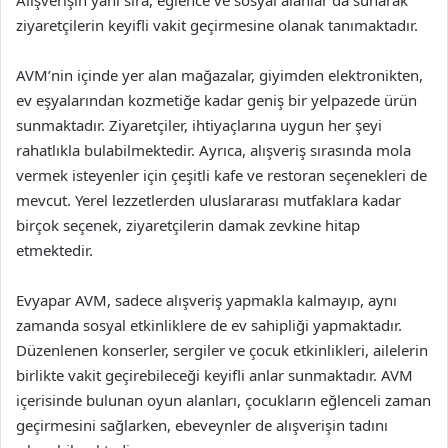
Alışverişin yanı sıra, eğlence ve sosyal alanlar da sunarak
ziyaretçilerin keyifli vakit geçirmesine olanak tanımaktadır.
AVM’nin içinde yer alan mağazalar, giyimden elektronikten,
ev eşyalarından kozmetiğe kadar geniş bir yelpazede ürün
sunmaktadır. Ziyaretçiler, ihtiyaçlarına uygun her şeyi
rahatlıkla bulabilmektedir. Ayrıca, alışveriş sırasında mola
vermek isteyenler için çeşitli kafe ve restoran seçenekleri de
mevcut. Yerel lezzetlerden uluslararası mutfaklara kadar
birçok seçenek, ziyaretçilerin damak zevkine hitap
etmektedir.
Evyapar AVM, sadece alışveriş yapmakla kalmayıp, aynı
zamanda sosyal etkinliklere de ev sahipliği yapmaktadır.
Düzenlenen konserler, sergiler ve çocuk etkinlikleri, ailelerin
birlikte vakit geçirebileceği keyifli anlar sunmaktadır. AVM
içerisinde bulunan oyun alanları, çocukların eğlenceli zaman
geçirmesini sağlarken, ebeveynler de alışverişin tadını