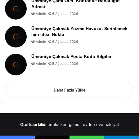
Ümraniye Çarşı Otel: Konfor ve Rahatlığın
Adresi
Admin
6 Ağustos 2026
Ümraniye Çakmak Yüzme Havuzu: Serinlemek
İçin İdeal Nokta
Admin
6 Ağustos 2026
Ümraniye Çakmak Posta Kodu Bilgileri
Admin
5 Ağustos 2026
Daha Fazla Yükle
Otel kapı kilidi
unblocked games
evden eve nakliyat