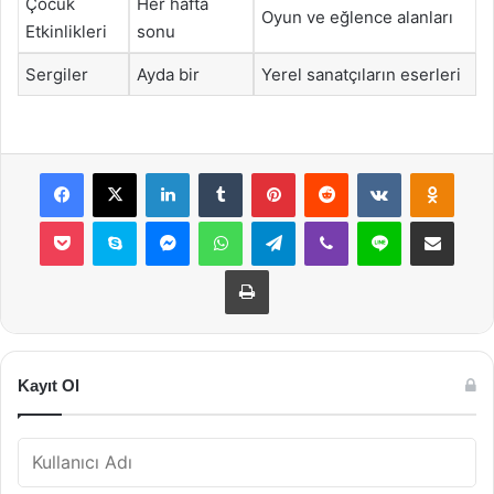
Çocuk
Her hafta
Oyun ve eğlence alanları
Etkinlikleri
sonu
Sergiler
Ayda bir
Yerel sanatçıların eserleri
Facebook
X
LinkedIn
Tumblr
Pinterest
Reddit
VKontakte
Odnok
Pocket
Skype
Messenger
WhatsApp
Telegram
Viber
Line
E-Posta ile payla
Yazdır
Kayıt Ol