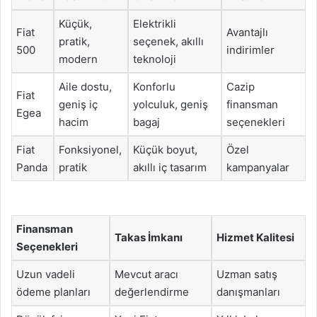
Küçük,
Elektrikli
Fiat
Avantajlı
pratik,
seçenek, akıllı
500
indirimler
modern
teknoloji
Aile dostu,
Konforlu
Cazip
Fiat
geniş iç
yolculuk, geniş
finansman
Egea
hacim
bagaj
seçenekleri
Fiat
Fonksiyonel,
Küçük boyut,
Özel
Panda
pratik
akıllı iç tasarım
kampanyalar
Finansman
Takas İmkanı
Hizmet Kalitesi
Seçenekleri
Uzun vadeli
Mevcut aracı
Uzman satış
ödeme planları
değerlendirme
danışmanları