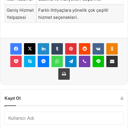
Geniş Hizmet
Farklı ihtiyaçlara yönelik çok çeşitli
Yelpazesi
hizmet seçenekleri.
Facebook
X
LinkedIn
Tumblr
Pinterest
Reddit
VKontakte
Odnok
Pocket
Skype
Messenger
WhatsApp
Telegram
Viber
Line
E-Posta ile payla
Yazdır
Kayıt Ol