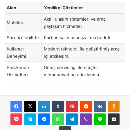
Alan
Yenilikçi Çözümler
Akıllı ulaşım sistemleri ve araç
Mobilite
paylaşım hizmetleri.
Sürdürülebilirlik
Karbon salınımını azaltma hedefi.
Kullanıcı
Modern teknoloji ile geliştirilmiş araç
Deneyimi
içi etkileşim.
Perakende
Geniş servis ağı ile müşteri
Hizmetleri
memnuniyetine odaklanma.
Facebook
X
LinkedIn
Tumblr
Pinterest
Reddit
VKontakte
Odnok
Pocket
Skype
Messenger
WhatsApp
Telegram
Viber
Line
E-Posta ile payla
Yazdır