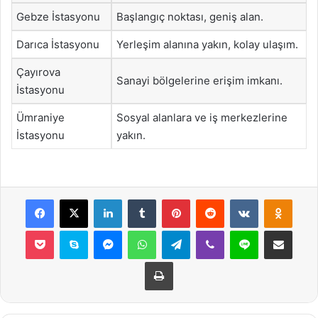
Gebze İstasyonu
Başlangıç noktası, geniş alan.
Darıca İstasyonu
Yerleşim alanına yakın, kolay ulaşım.
Çayırova
Sanayi bölgelerine erişim imkanı.
İstasyonu
Ümraniye
Sosyal alanlara ve iş merkezlerine
İstasyonu
yakın.
Facebook
X
LinkedIn
Tumblr
Pinterest
Reddit
VKontakte
Odnok
Pocket
Skype
Messenger
WhatsApp
Telegram
Viber
Line
E-Posta ile payla
Yazdır