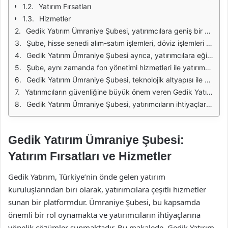
Yatırım Fırsatları
Hizmetler
Gedik Yatırım Ümraniye Şubesi, yatırımcılara geniş bir yelpazede hizmet sunarak, finansal hedeflerine ulaşmalarına yardımcı olmaktadır. Uzman kadrosu ile piyasa analizleri yaparak, yatırımcıların bilinçli kararlar almasını sağlamaktadır. Müşteri memnuniyetine odaklanarak, her bir yatırımcıya özel çözümler sunan şube, bireysel ve kurumsal yatırımcılar için farklı hizmetler geliştirmiştir.
Şube, hisse senedi alım-satım işlemleri, döviz işlemleri ve emtia ticareti gibi pek çok yatırım aracını sunarak, yatırımcıların portföylerini çeşitlendirmelerine olanak tanımaktadır. Ayrıca, yatırımcıların piyasalardaki fırsatları hızlı bir şekilde değerlendirebilmeleri için gelişmiş bir işlem platformu sunmaktadır. Bu platformda, anlık veriler ve grafiklerle desteklenen bilgiler sayesinde yatırımcılar, bilinçli ve hızlı kararlar alabilirler.
Gedik Yatırım Ümraniye Şubesi ayrıca, yatırımcılara eğitim seminerleri ve webinarlara katılma imkanı sunarak, piyasa bilgilerini artırmalarını hedeflemektedir. Bu eğitimler, yeni başlayanlar için temel bilgilerden ileri düzey stratejilere kadar geniş bir konu yelpazesini kapsamaktadır. Eğitimlerin yanı sıra, yatırımcıların sorularını yanıtlamak ve danışmanlık hizmeti vermek için profesyonel danışmanlar ile birebir görüşme imkanı da sunulmaktadır.
Şube, aynı zamanda fon yönetimi hizmetleri ile yatırımcıların sermayelerini profesyonel yöneticiler tarafından yönetilmesini sağlamaktadır. Portföy yönetimi hizmetleri, yatırımcıların risklerini minimize ederek, potansiyel kazançlarını artırmalarına yardımcı olmaktadır. Gedik Yatırım, müşterilerine özelleştirilmiş yatırım stratejileri sunarak, her bir yatırımcının hedeflerine uygun çözümler geliştirmektedir.
Gedik Yatırım Ümraniye Şubesi, teknolojik altyapısı ile de dikkat çekmektedir. Yatırımcılar, mobil uygulama ve web platformu aracılığıyla, istedikleri her yerden işlemlerini gerçekleştirebilmektedir. Kullanıcı dostu arayüzü sayesinde, yatırımcılar kolaylıkla portföylerini takip edebilmekte ve piyasa trendlerini anlık olarak izleyebilmektedir.
Yatırımcıların güvenliğine büyük önem veren Gedik Yatırım, finansal işlemlerde yüksek güvenlik standartları uygulamaktadır. Veri koruma ve gizlilik politikaları ile yatırımcı bilgileri güvence altına alınmaktadır. Bu sayede, yatırımcılar işlemlerini gönül rahatlığı ile gerçekleştirebilmekte ve yatırımlarını güvenle yönetebilmektedir.
Gedik Yatırım Ümraniye Şubesi, yatırımcıların ihtiyaçlarına yönelik geniş bir hizmet yelpazesi sunarak, finansal hedeflerine ulaşmalarını desteklemektedir. Uzman kadrosu, teknolojik altyapısı ve müşteri odaklı yaklaşımı ile Gedik Yatırım, yatırımcılar için güvenilir bir ortak olmayı sürdürmektedir.
Gedik Yatırım Ümraniye Şubesi:
Yatırım Fırsatları ve Hizmetler
Gedik Yatırım, Türkiye’nin önde gelen yatırım
kuruluşlarından biri olarak, yatırımcılara çeşitli hizmetler
sunan bir platformdur. Ümraniye Şubesi, bu kapsamda
önemli bir rol oynamakta ve yatırımcıların ihtiyaçlarına
yönelik çözümler sunmaktadır. Bu makalede, Gedik Yatırım