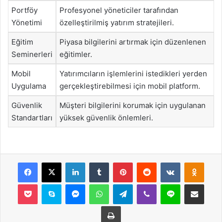
Portföy
Profesyonel yöneticiler tarafından
Yönetimi
özelleştirilmiş yatırım stratejileri.
Eğitim
Piyasa bilgilerini artırmak için düzenlenen
Seminerleri
eğitimler.
Mobil
Yatırımcıların işlemlerini istedikleri yerden
Uygulama
gerçekleştirebilmesi için mobil platform.
Güvenlik
Müşteri bilgilerini korumak için uygulanan
Standartları
yüksek güvenlik önlemleri.
Facebook
X
LinkedIn
Tumblr
Pinterest
Reddit
VKontakte
Odnok
Pocket
Skype
Messenger
WhatsApp
Telegram
Viber
Line
E-Posta ile payla
Yazdır