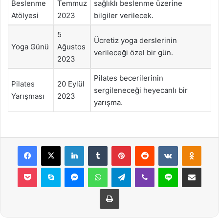
Beslenme
Temmuz
sağlıklı beslenme üzerine
Atölyesi
2023
bilgiler verilecek.
5
Ücretiz yoga derslerinin
Yoga Günü
Ağustos
verileceği özel bir gün.
2023
Pilates becerilerinin
Pilates
20 Eylül
sergileneceği heyecanlı bir
Yarışması
2023
yarışma.
Facebook
X
LinkedIn
Tumblr
Pinterest
Reddit
VKontakte
Odnok
Pocket
Skype
Messenger
WhatsApp
Telegram
Viber
Line
E-Posta ile payla
Yazdır