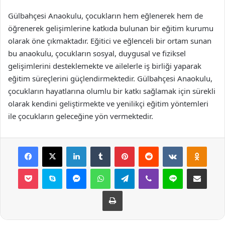
Gülbahçesi Anaokulu, çocukların hem eğlenerek hem de
öğrenerek gelişimlerine katkıda bulunan bir eğitim kurumu
olarak öne çıkmaktadır. Eğitici ve eğlenceli bir ortam sunan
bu anaokulu, çocukların sosyal, duygusal ve fiziksel
gelişimlerini desteklemekte ve ailelerle iş birliği yaparak
eğitim süreçlerini güçlendirmektedir. Gülbahçesi Anaokulu,
çocukların hayatlarına olumlu bir katkı sağlamak için sürekli
olarak kendini geliştirmekte ve yenilikçi eğitim yöntemleri
ile çocukların geleceğine yön vermektedir.
Facebook
X
LinkedIn
Tumblr
Pinterest
Reddit
VKontakte
Odnok
Pocket
Skype
Messenger
WhatsApp
Telegram
Viber
Line
E-Posta ile payla
Yazdır