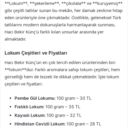
**Lokum**, **şekerleme**, **çikolata** ve **kuruyemiş**
gibi çeşitli tatlılar sunan bu mekân, her damak zevkine hitap
eden ürünleriyle öne çıkmaktadır. Özellikle, geleneksel Türk
tatlılarını modern dokunuşlarla harmanlayarak sunması,
Hacı Bekir Künç’ü farklı kılan unsurlar arasında yer
almaktadır.
Lokum Çeşitleri ve Fiyatları
Hacı Bekir Künç’ün en çok tercih edilen ürünlerinden biri
**lokum**dur. Farklı aromalara sahip lokum çeşitleri, hem
görselliği hem de lezzeti ile dikkat çekmektedir. İşte lokum
çeşitleri ve fiyatları:
Pembe Gül Lokumu:
100 gram – 30 TL
Fıstıklı Lokum:
100 gram – 35 TL
Kayısılı Lokum:
100 gram – 32 TL
Hindistan Cevizli Lokum:
100 gram – 28 TL