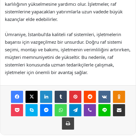
karlılığının yükselmesine yardımcı olur. İşletmeler, raf
sistemlerine yapacakları yatırımlarla uzun vadede büyük
kazançlar elde edebilirler.
Ümraniye, İstanbul’da kaliteli raf sistemleri, işletmelerin
başarısı için vazgeçilmez bir unsurdur. Doğru raf sistemi
seçimi, montajı ve bakımı, işletmenin verimliliğini artırırken,
müşteri memnuniyetini de yükseltir. Bu nedenle, raf
sistemleri konusunda uzman tedarikçilerle çalışmak,
işletmeler için önemli bir avantaj sağlar.
Facebook
X
LinkedIn
Tumblr
Pinterest
Reddit
VKontakte
Odnok
Pocket
Skype
Messenger
WhatsApp
Telegram
Viber
Line
E-Posta ile payla
Yazdır