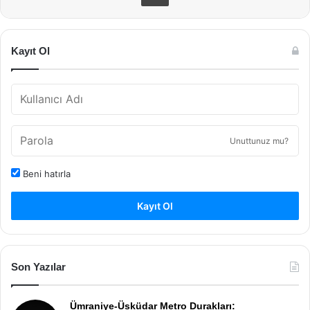
Kayıt Ol
Unuttunuz mu?
Beni hatırla
Kayıt Ol
Son Yazılar
Ümraniye-Üsküdar Metro Durakları: