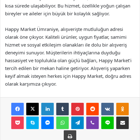
kısa sürede ulaşabiliyor. Bu hizmet, özellikle yoğun çalışan
bireyler ve aileler için büyük bir kolaylık sağlıyor.
Happy Market Ümraniye, alışverişte mutluluğun adresi
olarak öne çıkıyor. Kaliteli ürünler, uygun fiyatlar, samimi
hizmet ve sosyal etkileşim olanakları ile dolu bir alışveriş
deneyimi sunuyor. Müşterilerin ihtiyaçlarına duyduğu
hassasiyet ve toplulukla olan güçlü bağları, Happy Market’i
tercih edilen bir mekan haline getiriyor. Alışveriş yaparken
keyif almak isteyen herkes için Happy Market, doğru adres
olarak karşımıza çıkıyor.
Facebook
X
LinkedIn
Tumblr
Pinterest
Reddit
VKontakte
Odnok
Pocket
Skype
Messenger
WhatsApp
Telegram
Viber
Line
E-Posta ile payla
Yazdır