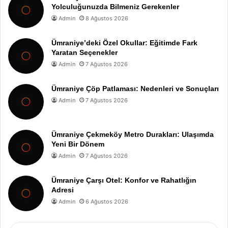
Yolculuğunuzda Bilmeniz Gerekenler
Admin
8 Ağustos 2026
Ümraniye’deki Özel Okullar: Eğitimde Fark
Yaratan Seçenekler
Admin
7 Ağustos 2026
Ümraniye Çöp Patlaması: Nedenleri ve Sonuçları
Admin
7 Ağustos 2026
Ümraniye Çekmeköy Metro Durakları: Ulaşımda
Yeni Bir Dönem
Admin
7 Ağustos 2026
Ümraniye Çarşı Otel: Konfor ve Rahatlığın
Adresi
Admin
6 Ağustos 2026