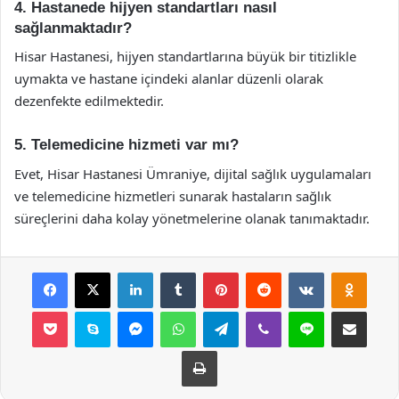
4. Hastanede hijyen standartları nasıl
sağlanmaktadır?
Hisar Hastanesi, hijyen standartlarına büyük bir titizlikle
uymakta ve hastane içindeki alanlar düzenli olarak
dezenfekte edilmektedir.
5. Telemedicine hizmeti var mı?
Evet, Hisar Hastanesi Ümraniye, dijital sağlık uygulamaları
ve telemedicine hizmetleri sunarak hastaların sağlık
süreçlerini daha kolay yönetmelerine olanak tanımaktadır.
Facebook
X
LinkedIn
Tumblr
Pinterest
Reddit
VKontakte
Odnok
Pocket
Skype
Messenger
WhatsApp
Telegram
Viber
Line
E-Posta ile payla
Yazdır