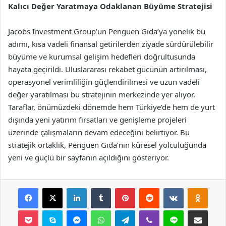
Kalıcı Değer Yaratmaya Odaklanan Büyüme Stratejisi
Jacobs Investment Group’un Penguen Gıda’ya yönelik bu
adımı, kısa vadeli finansal getirilerden ziyade sürdürülebilir
büyüme ve kurumsal gelişim hedefleri doğrultusunda
hayata geçirildi. Uluslararası rekabet gücünün artırılması,
operasyonel verimliliğin güçlendirilmesi ve uzun vadeli
değer yaratılması bu stratejinin merkezinde yer alıyor.
Taraflar, önümüzdeki dönemde hem Türkiye’de hem de yurt
dışında yeni yatırım fırsatları ve genişleme projeleri
üzerinde çalışmaların devam edeceğini belirtiyor. Bu
stratejik ortaklık, Penguen Gıda’nın küresel yolculuğunda
yeni ve güçlü bir sayfanın açıldığını gösteriyor.
Facebook
X
LinkedIn
Tumblr
Pinterest
Reddit
VKontakte
Odnok
Pocket
Skype
Messenger
WhatsApp
Telegram
Viber
Line
E-Posta ile payla