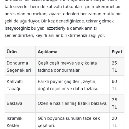
tatlı severler hem de kahvaltı tutkunları için mükemmel bir
adres olan bu mekan, ziyaret edenleri her zaman mutlu bir
şekilde uğurluyor. Bir kez denediğinizde, tekrar gelmek
isteyeceğiniz bu yer, lezzetleriyle damaklarınızı
şenlendirirken, keyifli anılar biriktirmenizi sağlıyor.
Ürün
Açıklama
Fiyat
Dondurma
Çeşit çeşit meyve ve çikolata
25
Seçenekleri
tadında dondurmalar.
TL
Kahvaltı
Farklı peynir çeşitleri, zeytin,
60
Tabağı
doğal reçeller ve daha fazlası.
TL
35
Baklava
Özenle hazırlanmış fıstıklı baklava.
TL
İkramlık
Gün boyunca sunulan taze kek
20
Kekler
çeşitleri.
TL