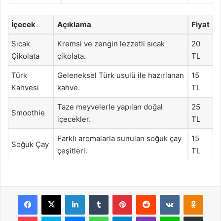
İçecek
Açıklama
Fiyat
Sıcak
Kremsi ve zengin lezzetli sıcak
20
Çikolata
çikolata.
TL
Türk
Geleneksel Türk usulü ile hazırlanan
15
Kahvesi
kahve.
TL
Taze meyvelerle yapılan doğal
25
Smoothie
içecekler.
TL
Farklı aromalarla sunulan soğuk çay
15
Soğuk Çay
çeşitleri.
TL
Facebook
X
LinkedIn
Tumblr
Pinterest
Reddit
VKontakte
Odnok
Pocket
Skype
Messenger
WhatsApp
Telegram
Viber
Line
E-Posta ile payla