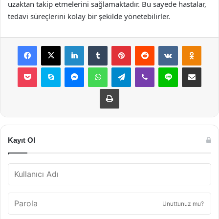
uzaktan takip etmelerini sağlamaktadır. Bu sayede hastalar,
tedavi süreçlerini kolay bir şekilde yönetebilirler.
Facebook
X
LinkedIn
Tumblr
Pinterest
Reddit
VKontakte
Odnok
Pocket
Skype
Messenger
WhatsApp
Telegram
Viber
Line
E-Posta ile payla
Yazdır
Kayıt Ol
Unuttunuz mu?