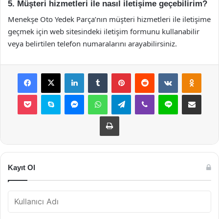
5. Müşteri hizmetleri ile nasıl iletişime geçebilirim?
Menekşe Oto Yedek Parça’nın müşteri hizmetleri ile iletişime
geçmek için web sitesindeki iletişim formunu kullanabilir
veya belirtilen telefon numaralarını arayabilirsiniz.
Facebook
X
LinkedIn
Tumblr
Pinterest
Reddit
VKontakte
Odnok
Pocket
Skype
Messenger
WhatsApp
Telegram
Viber
Line
E-Posta ile payla
Yazdır
Kayıt Ol