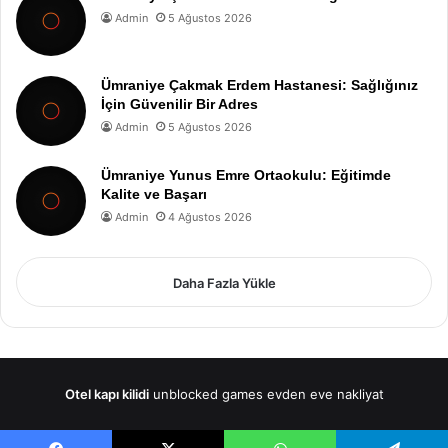
Admin
5 Ağustos 2026
Ümraniye Çakmak Erdem Hastanesi: Sağlığınız
İçin Güvenilir Bir Adres
Admin
5 Ağustos 2026
Ümraniye Yunus Emre Ortaokulu: Eğitimde
Kalite ve Başarı
Admin
4 Ağustos 2026
Daha Fazla Yükle
Otel kapı kilidi
unblocked games
evden eve nakliyat