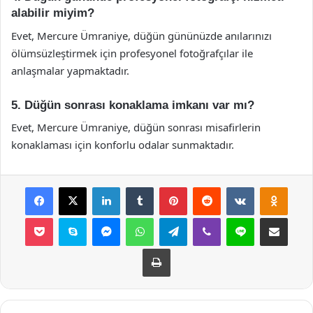
alabilir miyim?
Evet, Mercure Ümraniye, düğün gününüzde anılarınızı
ölümsüzleştirmek için profesyonel fotoğrafçılar ile
anlaşmalar yapmaktadır.
5. Düğün sonrası konaklama imkanı var mı?
Evet, Mercure Ümraniye, düğün sonrası misafirlerin
konaklaması için konforlu odalar sunmaktadır.
Facebook
X
LinkedIn
Tumblr
Pinterest
Reddit
VKontakte
Odnok
Pocket
Skype
Messenger
WhatsApp
Telegram
Viber
Line
E-Posta ile payla
Yazdır