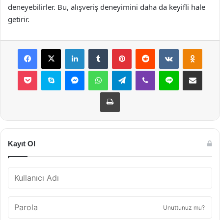
deneyebilirler. Bu, alışveriş deneyimini daha da keyifli hale
getirir.
Facebook
X
LinkedIn
Tumblr
Pinterest
Reddit
VKontakte
Odnok
Pocket
Skype
Messenger
WhatsApp
Telegram
Viber
Line
E-Posta ile payla
Yazdır
Kayıt Ol
Unuttunuz mu?