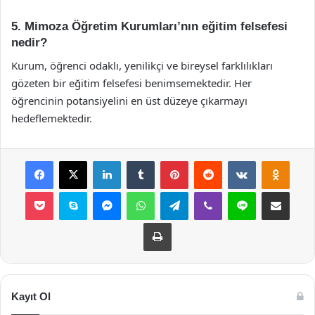
5. Mimoza Öğretim Kurumları’nın eğitim felsefesi
nedir?
Kurum, öğrenci odaklı, yenilikçi ve bireysel farklılıkları
gözeten bir eğitim felsefesi benimsemektedir. Her
öğrencinin potansiyelini en üst düzeye çıkarmayı
hedeflemektedir.
Facebook
X
LinkedIn
Tumblr
Pinterest
Reddit
VKontakte
Odnok
Pocket
Skype
Messenger
WhatsApp
Telegram
Viber
Line
E-Posta ile payla
Yazdır
Kayıt Ol