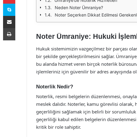
Ümraniye’de Noterlik Hizmetleri
Skype
Neden Noter Ümraniye?
Noter Seçerken Dikkat Edilmesi Gerekenl
E-Posta ile paylaş
Yazdır
Noter Ümraniye: Hukuki İşlemle
Hukuk sistemimizin vazgeçilmez bir parçası olan
bir şekilde gerçekleştirilmesini sağlar. Ümraniye
bu alanda hizmet veren birçok noterlik bürosun
işlemleriniz için güvenilir bir adres arayışında o
Noterlik Nedir?
Noterlik, resmi belgelerin düzenlenmesi, onaylan
meslek dalıdır. Noterler, kamu görevlisi olarak, h
geçerliliğini sağlamak için belirli bir sorumlul
geçerliliği kabul edilen belgelerin düzenlenmesi
kritik bir role sahiptir.