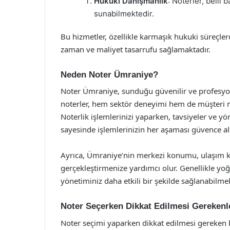
Hukuki Danışmanlık
: Noterler, belli
sunabilmektedir.
Bu hizmetler, özellikle karmaşık hukuki süreçlerde
zaman ve maliyet tasarrufu sağlamaktadır.
Neden Noter Ümraniye?
Noter Ümraniye, sunduğu güvenilir ve profesyon
noterler, hem sektör deneyimi hem de müşteri m
Noterlik işlemlerinizi yaparken, tavsiyeler ve yö
sayesinde işlemlerinizin her aşaması güvence alt
Ayrıca, Ümraniye’nin merkezi konumu, ulaşım kola
gerçekleştirmenize yardımcı olur. Genellikle yo
yönetiminiz daha etkili bir şekilde sağlanabilmek
Noter Seçerken Dikkat Edilmesi Gerekenl
Noter seçimi yaparken dikkat edilmesi gereken b