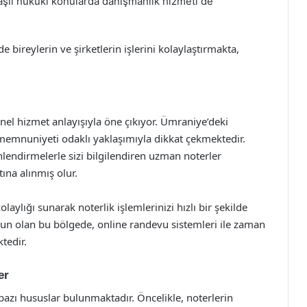
 başlı hukuki konularda danışmanlık hizmeti de
 bireylerin ve şirketlerin işlerini kolaylaştırmakta,
el hizmet anlayışıyla öne çıkıyor. Ümraniye’deki
emnuniyeti odaklı yaklaşımıyla dikkat çekmektedir.
nlendirmelerle sizi bilgilendiren uzman noterler
ına alınmış olur.
ylığı sunarak noterlik işlemlerinizi hızlı bir şekilde
ğun olan bu bölgede, online randevu sistemleri ile zaman
tedir.
er
azı hususlar bulunmaktadır. Öncelikle, noterlerin