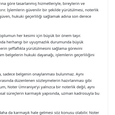
arına göre tasarlanmış hizmetleriyle, bireylerin ve
rır. İşlemlerin güvenilir bir şekilde yürütülmesi, noterlik
 güven, hukuki geçerliliği sağlamak adına son derece
 toplumun her kesimi için büyük bir önem taşır.
asında herhangi bir uyuşmazlık durumunda büyük
erin şeffaflıkla yürütülmesini sağlama görevini
m belgelerin hukuki dayanağı, işlemlerin geçerliliğini
a, sadece belgenin onaylanması bulunmaz. Aynı
arasında düzenlenen sözleşmelerin hazırlanması gibi
m, Noter Ümraniye’yi yalnızca bir noterlik değil, aynı
Yasal süreçlerin karmaşık yapısında, uzman kadrosuyla bu
in daha da karmaşık hale gelmesi söz konusu olabilir. Noter