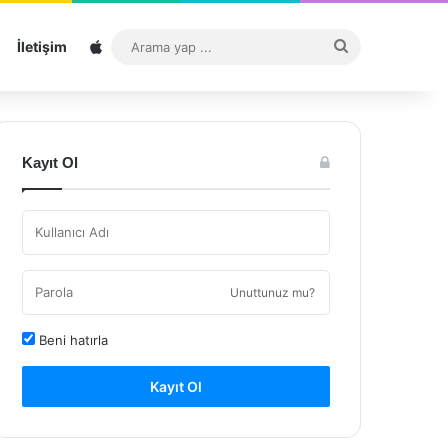
Sitemap
Arama
İletişim
yap
...
Kayıt Ol
Unuttunuz mu?
Beni hatırla
Kayıt Ol