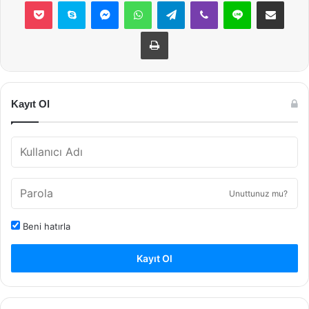
Pocket
Skype
Messenger
WhatsApp
Telegram
Viber
Line
E-Posta ile payla
Yazdır
Kayıt Ol
Unuttunuz mu?
Beni hatırla
Kayıt Ol