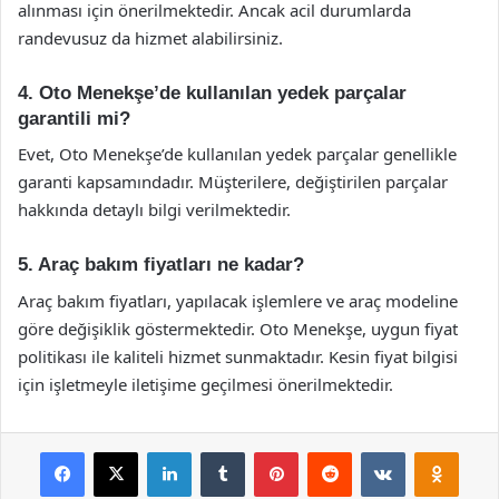
alınması için önerilmektedir. Ancak acil durumlarda
randevusuz da hizmet alabilirsiniz.
4. Oto Menekşe’de kullanılan yedek parçalar
garantili mi?
Evet, Oto Menekşe’de kullanılan yedek parçalar genellikle
garanti kapsamındadır. Müşterilere, değiştirilen parçalar
hakkında detaylı bilgi verilmektedir.
5. Araç bakım fiyatları ne kadar?
Araç bakım fiyatları, yapılacak işlemlere ve araç modeline
göre değişiklik göstermektedir. Oto Menekşe, uygun fiyat
politikası ile kaliteli hizmet sunmaktadır. Kesin fiyat bilgisi
için işletmeyle iletişime geçilmesi önerilmektedir.
Facebook
X
LinkedIn
Tumblr
Pinterest
Reddit
VKontakte
Odnok