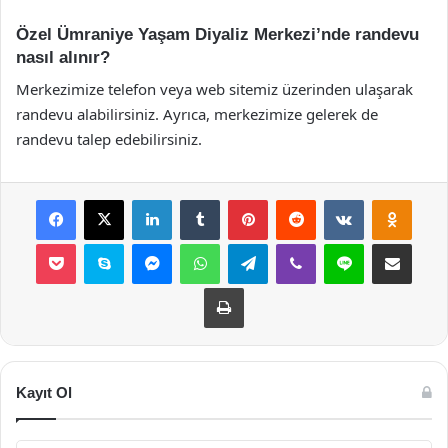
Özel Ümraniye Yaşam Diyaliz Merkezi’nde randevu
nasıl alınır?
Merkezimize telefon veya web sitemiz üzerinden ulaşarak
randevu alabilirsiniz. Ayrıca, merkezimize gelerek de
randevu talep edebilirsiniz.
Facebook
X
LinkedIn
Tumblr
Pinterest
Reddit
VKontakte
Odnok
Pocket
Skype
Messenger
WhatsApp
Telegram
Viber
Line
E-Posta ile payla
Yazdır
Kayıt Ol