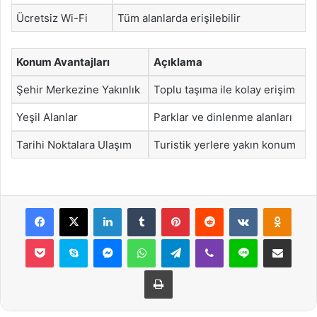
Ücretsiz Wi-Fi
Tüm alanlarda erişilebilir
Konum Avantajları
Açıklama
Şehir Merkezine Yakınlık
Toplu taşıma ile kolay erişim
Yeşil Alanlar
Parklar ve dinlenme alanları
Tarihi Noktalara Ulaşım
Turistik yerlere yakın konum
Facebook
X
LinkedIn
Tumblr
Pinterest
Reddit
VKontakte
Odnok
Pocket
Skype
Messenger
WhatsApp
Telegram
Viber
Line
E-Posta ile payla
Yazdır