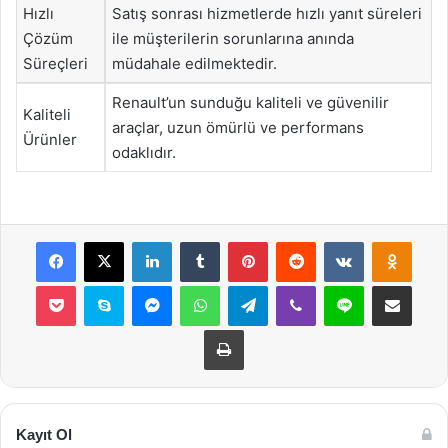
Hızlı
Satış sonrası hizmetlerde hızlı yanıt süreleri
Çözüm
ile müşterilerin sorunlarına anında
Süreçleri
müdahale edilmektedir.
Renault’un sunduğu kaliteli ve güvenilir
Kaliteli
araçlar, uzun ömürlü ve performans
Ürünler
odaklıdır.
Facebook
X
LinkedIn
Tumblr
Pinterest
Reddit
VKontakte
Odnok
Pocket
Skype
Messenger
WhatsApp
Telegram
Viber
Line
E-Posta ile payla
Yazdır
Kayıt Ol