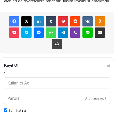
alanları da ziyaretçilere rahat bir ulaşım imkanı sunmaktadır.
Facebook
X
LinkedIn
Tumblr
Pinterest
Reddit
VKontakte
Odnok
Pocket
Skype
Messenger
WhatsApp
Telegram
Viber
Line
E-Posta ile payla
Yazdır
Kayıt Ol
Unuttunuz mu?
Beni hatırla