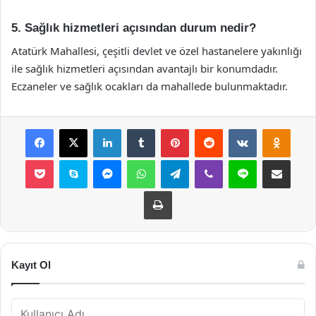
5. Sağlık hizmetleri açısından durum nedir?
Atatürk Mahallesi, çeşitli devlet ve özel hastanelere yakınlığı
ile sağlık hizmetleri açısından avantajlı bir konumdadır.
Eczaneler ve sağlık ocakları da mahallede bulunmaktadır.
Facebook
X
LinkedIn
Tumblr
Pinterest
Reddit
VKontakte
Odnok
Pocket
Skype
Messenger
WhatsApp
Telegram
Viber
Line
E-Posta ile payla
Yazdır
Kayıt Ol