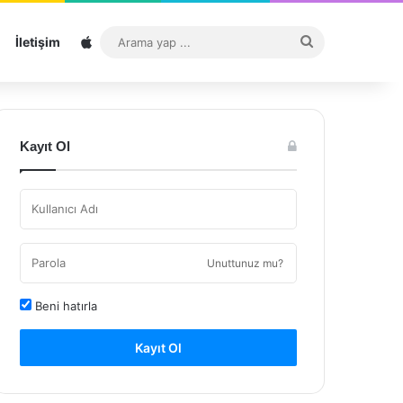
Sitemap
Arama
İletişim
yap
...
Kayıt Ol
Unuttunuz mu?
Beni hatırla
Kayıt Ol