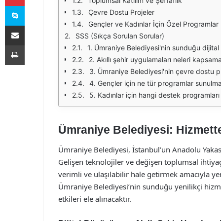
Toplumsal Katılım ve Şeffaflık
Skype
Çevre Dostu Projeler
Gençler ve Kadınlar İçin Özel Programlar
E-Posta ile paylaş
SSS (Sıkça Sorulan Sorular)
Yazdır
1. Ümraniye Belediyesi'nin sunduğu dijital
2. Akıllı şehir uygulamaları neleri kapsam
3. Ümraniye Belediyesi'nin çevre dostu pr
4. Gençler için ne tür programlar sunulm
5. Kadınlar için hangi destek programlar
Ümraniye Belediyesi: Hizmette
Ümraniye Belediyesi, İstanbul’un Anadolu Yakası
Gelişen teknolojiler ve değişen toplumsal ihtiya
verimli ve ulaşılabilir hale getirmek amacıyla 
Ümraniye Belediyesi’nin sunduğu yenilikçi hizm
etkileri ele alınacaktır.