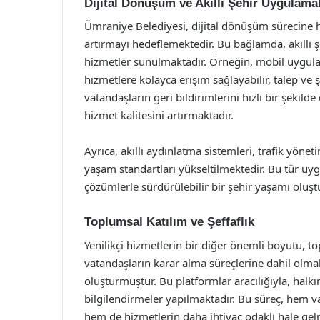
Dijital Dönüşüm ve Akıllı Şehir Uygulamal
Ümraniye Belediyesi, dijital dönüşüm sürecine h
artırmayı hedeflemektedir. Bu bağlamda, akıllı ş
hizmetler sunulmaktadır. Örneğin, mobil uygula
hizmetlere kolayca erişim sağlayabilir, talep ve ş
vatandaşların geri bildirimlerini hızlı bir şek
hizmet kalitesini artırmaktadır.
Ayrıca, akıllı aydınlatma sistemleri, trafik yönet
yaşam standartları yükseltilmektedir. Bu tür uyg
çözümlerle sürdürülebilir bir şehir yaşamı olu
Toplumsal Katılım ve Şeffaflık
Yenilikçi hizmetlerin bir diğer önemli boyutu, to
vatandaşların karar alma süreçlerine dahil olmal
oluşturmuştur. Bu platformlar aracılığıyla, halk
bilgilendirmeler yapılmaktadır. Bu süreç, hem v
hem de hizmetlerin daha ihtiyaç odaklı hale gel