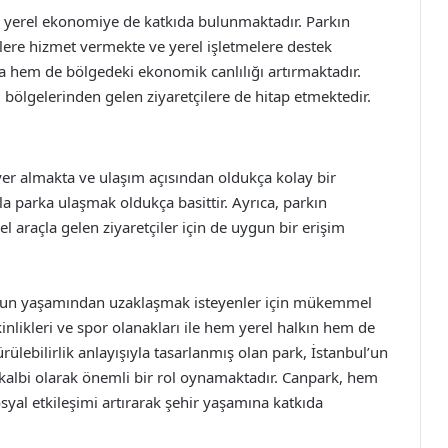
a, yerel ekonomiye de katkıda bulunmaktadır. Parkın
çilere hizmet vermekte ve yerel işletmelere destek
 hem de bölgedeki ekonomik canlılığı artırmaktadır.
lı bölgelerinden gelen ziyaretçilere de hitap etmektedir.
er almakta ve ulaşım açısından oldukça kolay bir
 parka ulaşmak oldukça basittir. Ayrıca, parkın
l araçla gelen ziyaretçiler için de uygun bir erişim
oğun yaşamından uzaklaşmak isteyenler için mükemmel
tkinlikleri ve spor olanakları ile hem yerel halkın hem de
ürülebilirlik anlayışıyla tasarlanmış olan park, İstanbul’un
il kalbi olarak önemli bir rol oynamaktadır. Canpark, hem
yal etkileşimi artırarak şehir yaşamına katkıda