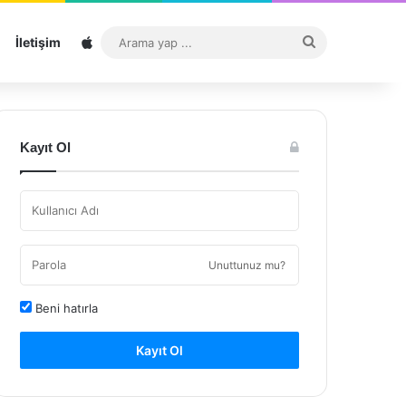
Sitemap
Arama
İletişim
yap
...
Kayıt Ol
Unuttunuz mu?
Beni hatırla
Kayıt Ol