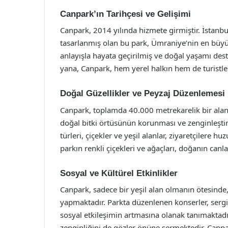
Canpark’ın Tarihçesi ve Gelişimi
Canpark, 2014 yılında hizmete girmiştir. İstanb
tasarlanmış olan bu park, Ümraniye’nin en büyük 
anlayışla hayata geçirilmiş ve doğal yaşamı deste
yana, Canpark, hem yerel halkın hem de turistler
Doğal Güzellikler ve Peyzaj Düzenlemesi
Canpark, toplamda 40.000 metrekarelik bir alanı
doğal bitki örtüsünün korunması ve zenginleştiri
türleri, çiçekler ve yeşil alanlar, ziyaretçilere 
parkın renkli çiçekleri ve ağaçları, doğanın can
Sosyal ve Kültürel Etkinlikler
Canpark, sadece bir yeşil alan olmanın ötesinde, 
yapmaktadır. Parkta düzenlenen konserler, sergile
sosyal etkileşimin artmasına olanak tanımaktadır
zenginliğini de gözler önüne sermektedir. Canp