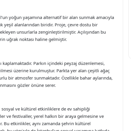
ul’un yoğun yaşamına alternatif bir alan sunmak amacıyla
yeşil alanlarından biridir. Proje, çevre dostu bir
kleyen unsurlarla zenginleştirilmiştir. Açılışından bu
in uğrak noktası haline gelmiştir.
 kaplamaktadır. Parkın içindeki peyzaj düzenlemesi,
lmesi üzerine kurulmuştur. Parkta yer alan çeşitli ağaç
huzurlu bir atmosfer sunmaktadır. Özellikle bahar aylarında,
lanmasını gözler önüne serer.
sosyal ve kültürel etkinliklere de ev sahipliği
r ve festivaller, yerel halkın bir araya gelmesine ve
. Bu etkinlikler, aynı zamanda şehrin kültürel
ark, bu yönüyle de İstanbul’un sosyal yaşamına katkıda