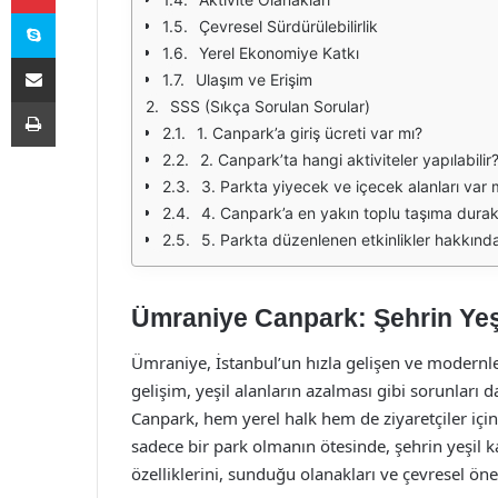
Skype
Çevresel Sürdürülebilirlik
Yerel Ekonomiye Katkı
E-Posta ile paylaş
Ulaşım ve Erişim
Yazdır
SSS (Sıkça Sorulan Sorular)
1. Canpark’a giriş ücreti var mı?
2. Canpark’ta hangi aktiviteler yapılabilir
3. Parkta yiyecek ve içecek alanları var 
4. Canpark’a en yakın toplu taşıma durakl
5. Parkta düzenlenen etkinlikler hakkında 
Ümraniye Canpark: Şehrin Yeşi
Ümraniye, İstanbul’un hızla gelişen ve modernleş
gelişim, yeşil alanların azalması gibi sorunları
Canpark, hem yerel halk hem de ziyaretçiler için
sadece bir park olmanın ötesinde, şehrin yeşil k
özelliklerini, sunduğu olanakları ve çevresel öne