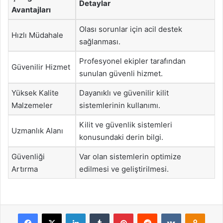
Detaylar
Avantajları
Olası sorunlar için acil destek
Hızlı Müdahale
sağlanması.
Profesyonel ekipler tarafından
Güvenilir Hizmet
sunulan güvenli hizmet.
Yüksek Kalite
Dayanıklı ve güvenilir kilit
Malzemeler
sistemlerinin kullanımı.
Kilit ve güvenlik sistemleri
Uzmanlık Alanı
konusundaki derin bilgi.
Güvenliği
Var olan sistemlerin optimize
Artırma
edilmesi ve geliştirilmesi.
Facebook
X
LinkedIn
Tumblr
Pinterest
Reddit
VKontakte
Odnok