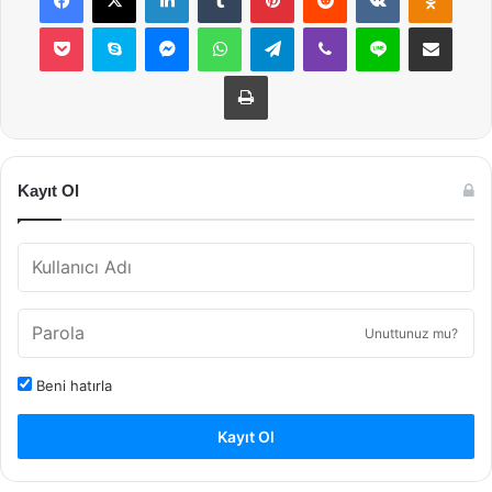
Pocket
Skype
Messenger
WhatsApp
Telegram
Viber
Line
E-Posta ile payla
Yazdır
Kayıt Ol
Unuttunuz mu?
Beni hatırla
Kayıt Ol