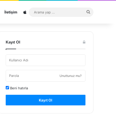
Sitemap
Arama
İletişim
yap
...
Kayıt Ol
Unuttunuz mu?
Beni hatırla
Kayıt Ol