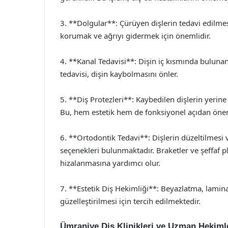
3. **Dolgular**: Çürüyen dişlerin tedavi edilmesi
korumak ve ağrıyı gidermek için önemlidir.
4. **Kanal Tedavisi**: Dişin iç kısmında buluna
tedavisi, dişin kaybolmasını önler.
5. **Diş Protezleri**: Kaybedilen dişlerin yerine
Bu, hem estetik hem de fonksiyonel açıdan önem
6. **Ortodontik Tedavi**: Dişlerin düzeltilmesi 
seçenekleri bulunmaktadır. Braketler ve şeffaf pl
hizalanmasına yardımcı olur.
7. **Estetik Diş Hekimliği**: Beyazlatma, lamin
güzelleştirilmesi için tercih edilmektedir.
Ümraniye Diş Klinikleri ve Uzman Hekiml