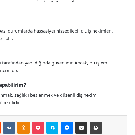
 bazı durumlarda hassasiyet hissedilebilir. Diş hekimleri,
i alır.
 tarafından yapıldığında güvenlidir. Ancak, bu işlemi
nemlidir.
yapabilirim?
llanmak, sağlıklı beslenmek ve düzenli diş hekimi
 önemlidir.
st
Reddit
VKontakte
Odnoklassniki
Pocket
Skype
Messenger
E-Posta ile paylaş
Yazdır