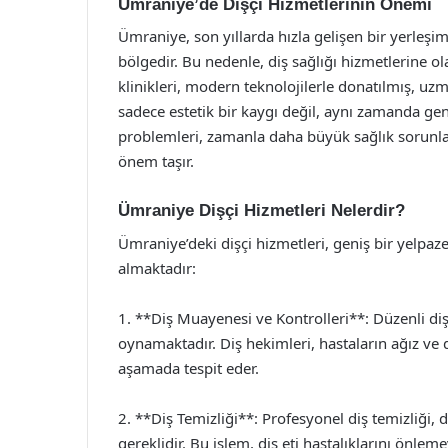
Ümraniye’de Dişçi Hizmetlerinin Önemi
Ümraniye, son yıllarda hızla gelişen bir yerleşim 
bölgedir. Bu nedenle, diş sağlığı hizmetlerine o
klinikleri, modern teknolojilerle donatılmış, uzm
sadece estetik bir kaygı değil, aynı zamanda gene
problemleri, zamanla daha büyük sağlık sorunla
önem taşır.
Ümraniye Dişçi Hizmetleri Nelerdir?
Ümraniye’deki dişçi hizmetleri, geniş bir yelpa
almaktadır:
1. **Diş Muayenesi ve Kontrolleri**: Düzenli diş
oynamaktadır. Diş hekimleri, hastaların ağız ve d
aşamada tespit eder.
2. **Diş Temizliği**: Profesyonel diş temizliği, d
gereklidir. Bu işlem, diş eti hastalıklarını önlem