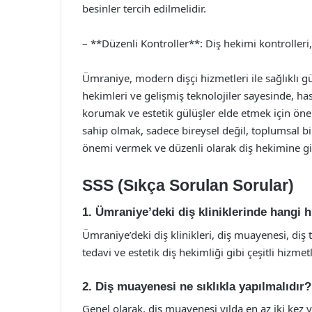
besinler tercih edilmelidir.
– **Düzenli Kontroller**: Diş hekimi kontrolleri
Ümraniye, modern dişçi hizmetleri ile sağlıklı g
hekimleri ve gelişmiş teknolojiler sayesinde, hast
korumak ve estetik gülüşler elde etmek için öneml
sahip olmak, sadece bireysel değil, toplumsal b
önemi vermek ve düzenli olarak diş hekimine g
SSS (Sıkça Sorulan Sorular)
1. Ümraniye’deki diş kliniklerinde hangi 
Ümraniye’deki diş klinikleri, diş muayenesi, diş t
tedavi ve estetik diş hekimliği gibi çeşitli hizme
2. Diş muayenesi ne sıklıkla yapılmalıdır?
Genel olarak, diş muayenesi yılda en az iki kez ya