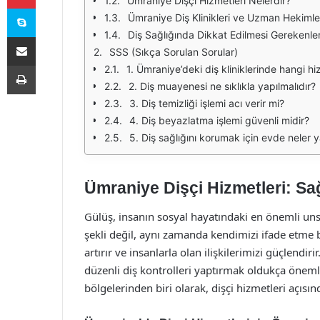
Ümraniye Dişçi Hizmetleri Nelerdir?
Skype
Ümraniye Diş Klinikleri ve Uzman Hekimle
Diş Sağlığında Dikkat Edilmesi Gerekenle
E-Posta ile paylaş
SSS (Sıkça Sorulan Sorular)
Yazdır
1. Ümraniye’deki diş kliniklerinde hangi h
2. Diş muayenesi ne sıklıkla yapılmalıdır?
3. Diş temizliği işlemi acı verir mi?
4. Diş beyazlatma işlemi güvenli midir?
5. Diş sağlığını korumak için evde neler y
Ümraniye Dişçi Hizmetleri: Sağ
Gülüş, insanın sosyal hayatındaki en önemli un
şekli değil, aynı zamanda kendimizi ifade etme b
artırır ve insanlarla olan ilişkilerimizi güçlend
düzenli diş kontrolleri yaptırmak oldukça öneml
bölgelerinden biri olarak, dişçi hizmetleri açısı