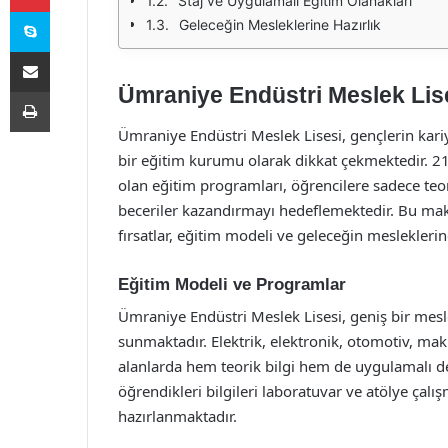
Staj ve Uygulamalı Eğitim Olanakları
Skype
Geleceğin Mesleklerine Hazırlık
E-Posta ile paylaş
Ümraniye Endüstri Meslek Lise
Yazdır
Ümraniye Endüstri Meslek Lisesi, gençlerin kari
bir eğitim kurumu olarak dikkat çekmektedir. 21
olan eğitim programları, öğrencilere sadece teo
beceriler kazandırmayı hedeflemektedir. Bu mak
fırsatlar, eğitim modeli ve geleceğin mesleklerine
Eğitim Modeli ve Programlar
Ümraniye Endüstri Meslek Lisesi, geniş bir mes
sunmaktadır. Elektrik, elektronik, otomotiv, mak
alanlarda hem teorik bilgi hem de uygulamalı d
öğrendikleri bilgileri laboratuvar ve atölye çal
hazırlanmaktadır.