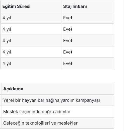
Eğitim Süresi
Staj İmkanı
4 yıl
Evet
4 yıl
Evet
4 yıl
Evet
4 yıl
Evet
4 yıl
Evet
Açıklama
Yerel bir hayvan barınağına yardım kampanyası
Meslek seçiminde doğru adımlar
Geleceğin teknolojileri ve meslekler