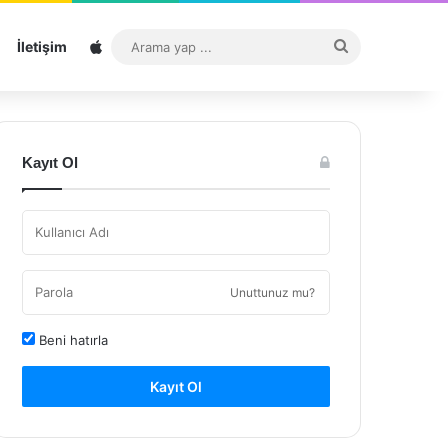
Sitemap
Arama
İletişim
yap
...
Kayıt Ol
Unuttunuz mu?
Beni hatırla
Kayıt Ol