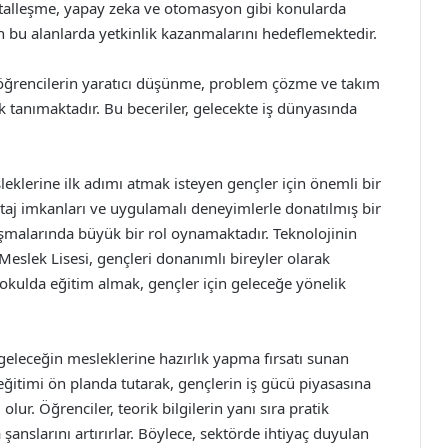
ijitalleşme, yapay zeka ve otomasyon gibi konularda
n bu alanlarda yetkinlik kazanmalarını hedeflemektedir.
r, öğrencilerin yaratıcı düşünme, problem çözme ve takım
ak tanımaktadır. Bu beceriler, gelecekte iş dünyasında
eklerine ilk adımı atmak isteyen gençler için önemli bir
staj imkanları ve uygulamalı deneyimlerle donatılmış bir
aşmalarında büyük bir rol oynamaktadır. Teknolojinin
eslek Lisesi, gençleri donanımlı bireyler olarak
okulda eğitim almak, gençler için geleceğe yönelik
geleceğin mesleklerine hazırlık yapma fırsatı sunan
ğitimi ön planda tutarak, gençlerin iş gücü piyasasına
ur. Öğrenciler, teorik bilgilerin yanı sıra pratik
nslarını artırırlar. Böylece, sektörde ihtiyaç duyulan