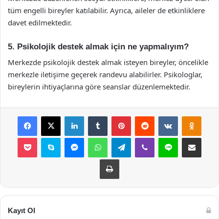
tüm engelli bireyler katılabilir. Ayrıca, aileler de etkinliklere
davet edilmektedir.
5. Psikolojik destek almak için ne yapmalıyım?
Merkezde psikolojik destek almak isteyen bireyler, öncelikle
merkezle iletişime geçerek randevu alabilirler. Psikologlar,
bireylerin ihtiyaçlarına göre seanslar düzenlemektedir.
Facebook
X
LinkedIn
Tumblr
Pinterest
Reddit
VKontakte
Odnok
Pocket
Skype
Messenger
WhatsApp
Telegram
Viber
Line
E-Posta ile payla
Yazdır
Kayıt Ol