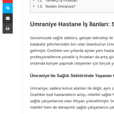
Yenilikçi İş Fırsatları
Skype
Neden Ümraniye?
E-Posta ile paylaş
Ümraniye Hastane İş İlanları: 
Yazdır
Günümüzde sağlık sektörü, gelişen teknoloji ile b
kalabalık şehirlerinden biri olan İstanbul’un Üm
gelmiştir. Özellikle son yıllarda açılan yeni hasta
profesyonellerine yönelik iş fırsatları da artış g
ortamda kariyer yapmak isteyenler için birçok ye
Ümraniye’de Sağlık Sektöründe Yaşanan 
Ümraniye, sadece konut alanları ile değil, aynı 
Özellikle özel hastanelerin artışı, nitelikli sağlı
sağlık çalışanlarına olan ihtiyacı yükseltmiştir. 
nitelikli hem de deneyimli sağlık çalışanlarını çek