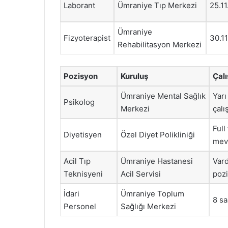
Laborant
Ümraniye Tıp Merkezi
25.1
Ümraniye
Fizyoterapist
30.1
Rehabilitasyon Merkezi
Pozisyon
Kuruluş
Çalı
Ümraniye Mental Sağlık
Yarı
Psikolog
Merkezi
çalı
Full
Diyetisyen
Özel Diyet Polikliniği
mev
Acil Tıp
Ümraniye Hastanesi
Vard
Teknisyeni
Acil Servisi
poz
İdari
Ümraniye Toplum
8 sa
Personel
Sağlığı Merkezi