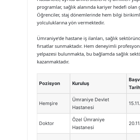
programlar, sağlık alanında kariyer hedefi olan g
Öğrenciler, staj dönemlerinde hem bilgi birikim
yolculuklarına yön vermektedir.
Ümraniye’de hastane iş ilanları, sağlık sektörün
fırsatlar sunmaktadır. Hem deneyimli profesyone
yelpazesi bulunmakta, bu bağlamda sağlık sek
kazanmaktadır.
Başv
Pozisyon
Kuruluş
Tarih
Ümraniye Devlet
Hemşire
15.1
Hastanesi
Özel Ümraniye
Doktor
20.1
Hastanesi