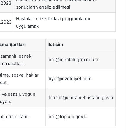
1.2023
sonuçların analiz edilmesi.
Hastaların fizik tedavi programlarını
1.2023
uygulamak.
şma Şartları
İletişim
 zamanlı, esnek
info@mentalugrm.edu.tr
şma saatleri.
 time, sosyal haklar
diyet@ozeldiyet.com
cut.
iya esaslı, yoğun
iletisim@umraniehastane.gov.tr
isyon.
at, ofis ortamı.
info@toplum.gov.tr