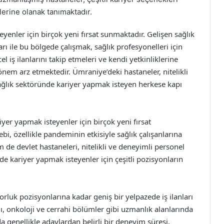
lerine olanak tanımaktadır.
enler için birçok yeni fırsat sunmaktadır. Gelişen sağlık
arı ile bu bölgede çalışmak, sağlık profesyonelleri için
el iş ilanlarını takip etmeleri ve kendi yetkinliklerine
em arz etmektedir. Ümraniye’deki hastaneler, nitelikli
 sağlık sektöründe kariyer yapmak isteyen herkese kapı
yer yapmak isteyenler için birçok yeni fırsat
bi, özellikle pandeminin etkisiyle sağlık çalışanlarına
m de devlet hastaneleri, nitelikli ve deneyimli personel
e kariyer yapmak isteyenler için çeşitli pozisyonların
rluk pozisyonlarına kadar geniş bir yelpazede iş ilanları
ğı, onkoloji ve cerrahi bölümler gibi uzmanlık alanlarında
a genellikle adaylardan belirli bir deneyim süresi,