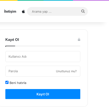
Sitemap
Arama
İletişim
yap
...
Kayıt Ol
Unuttunuz mu?
Beni hatırla
Kayıt Ol