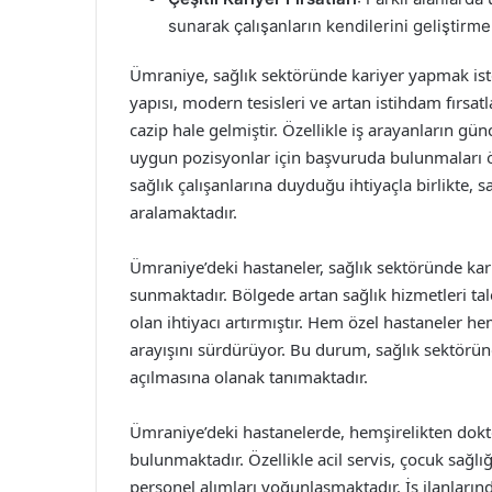
sunarak çalışanların kendilerini geliştirme
Ümraniye, sağlık sektöründe kariyer yapmak istey
yapısı, modern tesisleri ve artan istihdam fırsatl
cazip hale gelmiştir. Özellikle iş arayanların günc
uygun pozisyonlar için başvuruda bulunmaları ön
sağlık çalışanlarına duyduğu ihtiyaçla birlikte,
aralamaktadır.
Ümraniye’deki hastaneler, sağlık sektöründe kari
sunmaktadır. Bölgede artan sağlık hizmetleri tale
olan ihtiyacı artırmıştır. Hem özel hastaneler he
arayışını sürdürüyor. Bu durum, sağlık sektöründ
açılmasına olanak tanımaktadır.
Ümraniye’deki hastanelerde, hemşirelikten dokto
bulunmaktadır. Özellikle acil servis, çocuk sağlı
personel alımları yoğunlaşmaktadır. İş ilanlarınd