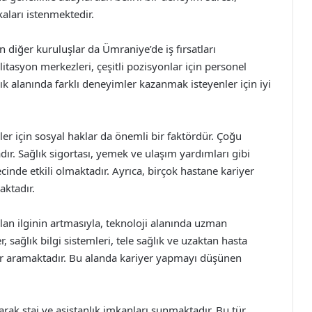
kaları istenmektedir.
n diğer kuruluşlar da Ümraniye’de iş fırsatları
itasyon merkezleri, çeşitli pozisyonlar için personel
ık alanında farklı deneyimler kazanmak isteyenler için iyi
er için sosyal haklar da önemli bir faktördür. Çoğu
dır. Sağlık sigortası, yemek ve ulaşım yardımları gibi
cinde etkili olmaktadır. Ayrıca, birçok hastane kariyer
aktadır.
lan ilginin artmasıyla, teknoloji alanında uzman
, sağlık bilgi sistemleri, tele sağlık ve uzaktan hasta
er aramaktadır. Bu alanda kariyer yapmayı düşünen
aparak staj ve asistanlık imkanları sunmaktadır. Bu tür