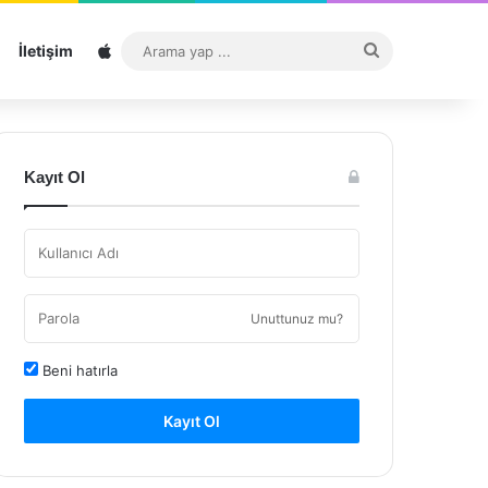
Sitemap
Arama
İletişim
yap
...
Kayıt Ol
Unuttunuz mu?
Beni hatırla
Kayıt Ol