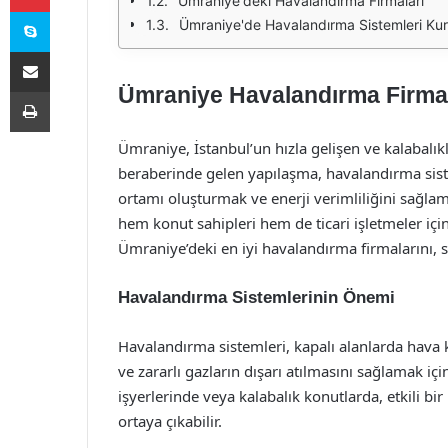
Ümraniye'deki Havalandırma Firmaları
Skype
Ümraniye'de Havalandırma Sistemleri Ku
E-Posta ile paylaş
Ümraniye Havalandırma Firmala
Yazdır
Ümraniye, İstanbul’un hızla gelişen ve kalabalık
beraberinde gelen yapılaşma, havalandırma sistem
ortamı oluşturmak ve enerji verimliliğini sağl
hem konut sahipleri hem de ticari işletmeler iç
Ümraniye’deki en iyi havalandırma firmalarını, su
Havalandırma Sistemlerinin Önemi
Havalandırma sistemleri, kapalı alanlarda hava k
ve zararlı gazların dışarı atılmasını sağlamak içi
işyerlerinde veya kalabalık konutlarda, etkili b
ortaya çıkabilir.