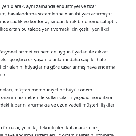
 yeri olarak, aynı zamanda endüstriyel ve ticari
um, havalandırma sistemlerine olan ihtiyacı artırmıştır.
de sağlık ve konfor açısından kritik bir öneme sahiptir.
çe artan bu talebe yanıt vermek için çeşitli yenilikçi
syonel hizmetleri hem de uygun fiyatları ile dikkat
eler geliştirerek yaşam alanlarını daha sağlıklı hale
i bir alanın ihtiyaçlarına göre tasarlanmış havalandırma
dır.
rmaları, müşteri memnuniyetine büyük önem
narım hizmetleri ile kullanıcıların yaşadığı sorunlara
eki itibarını artırmakta ve uzun vadeli müşteri ilişkileri
firmalar, yenilikçi teknolojileri kullanarak enerji
ı havalandırma sistemleri, iç ortam kalitesini otomatik