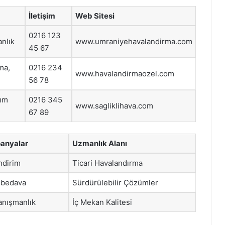
İletişim
Web Sitesi
0216 123
nlık
www.umraniyehavalandirma.com
45 67
ma,
0216 234
www.havalandirmaozel.com
56 78
kım
0216 345
www.sagliklihava.com
67 89
anyalar
Uzmanlık Alanı
ndirim
Ticari Havalandırma
r bedava
Sürdürülebilir Çözümler
anışmanlık
İç Mekan Kalitesi