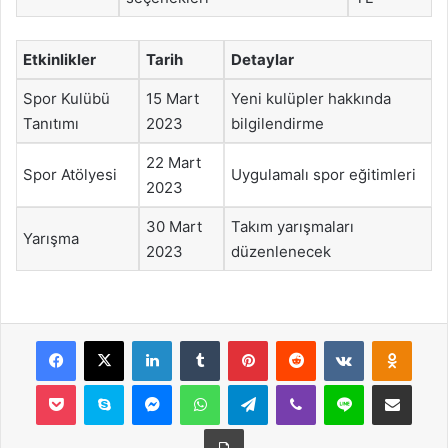
Etkinlikler
Tarih
Detaylar
Spor Kulübü
15 Mart
Yeni kulüpler hakkında
Tanıtımı
2023
bilgilendirme
22 Mart
Spor Atölyesi
Uygulamalı spor eğitimleri
2023
30 Mart
Takım yarışmaları
Yarışma
2023
düzenlenecek
Facebook
X
LinkedIn
Tumblr
Pinterest
Reddit
VKontakte
Odnok
Pocket
Skype
Messenger
WhatsApp
Telegram
Viber
Line
E-Posta ile payla
Yazdır