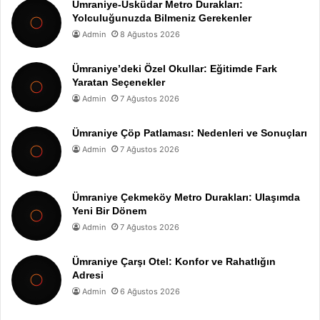
Ümraniye-Üsküdar Metro Durakları:
Yolculuğunuzda Bilmeniz Gerekenler
Admin
8 Ağustos 2026
Ümraniye’deki Özel Okullar: Eğitimde Fark
Yaratan Seçenekler
Admin
7 Ağustos 2026
Ümraniye Çöp Patlaması: Nedenleri ve Sonuçları
Admin
7 Ağustos 2026
Ümraniye Çekmeköy Metro Durakları: Ulaşımda
Yeni Bir Dönem
Admin
7 Ağustos 2026
Ümraniye Çarşı Otel: Konfor ve Rahatlığın
Adresi
Admin
6 Ağustos 2026