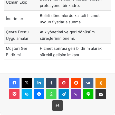
Uzman Ekip
profesyonel bir kadro.
Belirli dönemlerde kaliteli hizmeti
İndirimler
uygun fiyatlarla sunma.
Çevre Dostu
Atık yönetimi ve geri dönüşüm
Uygulamalar
süreçlerinin önemi.
Müşteri Geri
Hizmet sonrası geri bildirim alarak
Bildirimi
sürekli gelişim imkanı.
Facebook
X
LinkedIn
Tumblr
Pinterest
Reddit
VKontakte
Odnok
Pocket
Skype
Messenger
WhatsApp
Telegram
Viber
Line
E-Posta ile payla
Yazdır