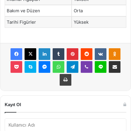
Bakım ve Düzen
Orta
Tarihi Figürler
Yüksek
Facebook
X
LinkedIn
Tumblr
Pinterest
Reddit
VKontakte
Odnok
Pocket
Skype
Messenger
WhatsApp
Telegram
Viber
Line
E-Posta ile payla
Yazdır
Kayıt Ol