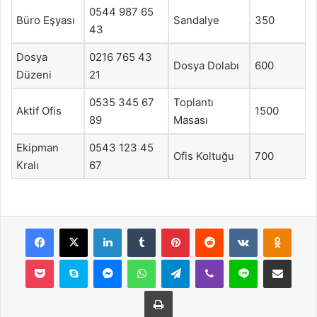
0544 987 65
Büro Eşyası
Sandalye
350
43
Dosya
0216 765 43
Dosya Dolabı
600
Düzeni
21
0535 345 67
Toplantı
Aktif Ofis
1500
89
Masası
Ekipman
0543 123 45
Ofis Koltuğu
700
Kralı
67
Facebook
X
LinkedIn
Tumblr
Pinterest
Reddit
VKontakte
Odnok
Pocket
Skype
Messenger
WhatsApp
Telegram
Viber
Line
E-Posta ile payla
Yazdır