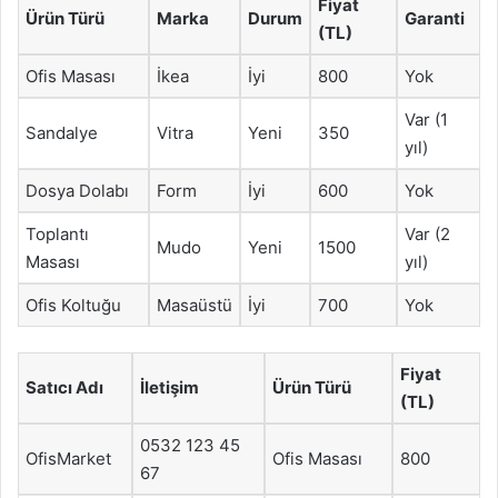
Fiyat
Ürün Türü
Marka
Durum
Garanti
(TL)
Ofis Masası
İkea
İyi
800
Yok
Var (1
Sandalye
Vitra
Yeni
350
yıl)
Dosya Dolabı
Form
İyi
600
Yok
Toplantı
Var (2
Mudo
Yeni
1500
Masası
yıl)
Ofis Koltuğu
Masaüstü
İyi
700
Yok
Fiyat
Satıcı Adı
İletişim
Ürün Türü
(TL)
0532 123 45
OfisMarket
Ofis Masası
800
67