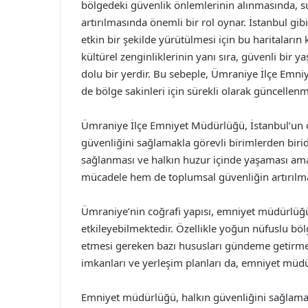
bölgedeki güvenlik önlemlerinin alınmasında, su
artırılmasında önemli bir rol oynar. İstanbul gi
etkin bir şekilde yürütülmesi için bu haritaların
kültürel zenginliklerinin yanı sıra, güvenli bir 
dolu bir yerdir. Bu sebeple, Ümraniye İlçe Emn
de bölge sakinleri için sürekli olarak güncellen
Ümraniye İlçe Emniyet Müdürlüğü, İstanbul’un ö
güvenliğini sağlamakla görevli birimlerden birid
sağlanması ve halkın huzur içinde yaşaması amac
mücadele hem de toplumsal güvenliğin artırılmas
Ümraniye’nin coğrafi yapısı, emniyet müdürlüğ
etkileyebilmektedir. Özellikle yoğun nüfuslu bölg
etmesi gereken bazı hususları gündeme getirmekt
imkanları ve yerleşim planları da, emniyet müdü
Emniyet müdürlüğü, halkın güvenliğini sağlamak i