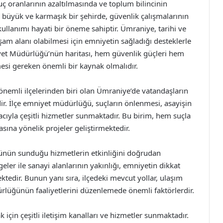
ç oranlarının azaltılmasında ve toplum bilincinin
bi büyük ve karmaşık bir şehirde, güvenlik çalışmalarının
 kullanımı hayati bir öneme sahiptir. Ümraniye, tarihi ve
yaşam alanı olabilmesi için emniyetin sağladığı desteklerle
iyet Müdürlüğü’nün haritası, hem güvenlik güçleri hem
mesi gereken önemli bir kaynak olmalıdır.
nemli ilçelerinden biri olan Ümraniye’de vatandaşların
ir. İlçe emniyet müdürlüğü, suçların önlenmesi, asayişin
ıyla çeşitli hizmetler sunmaktadır. Bu birim, hem suçla
ına yönelik projeler geliştirmektedir.
ünün sunduğu hizmetlerin etkinliğini doğrudan
eler ile sanayi alanlarının yakınlığı, emniyetin dikkat
edir. Bunun yanı sıra, ilçedeki mevcut yollar, ulaşım
rlüğünün faaliyetlerini düzenlemede önemli faktörlerdir.
çin çeşitli iletişim kanalları ve hizmetler sunmaktadır.