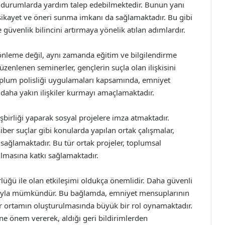
cil durumlarda yardım talep edebilmektedir. Bunun yanı
 şikayet ve öneri sunma imkanı da sağlamaktadır. Bu gibi
 güvenlik bilincini artırmaya yönelik atılan adımlardır.
nleme değil, aynı zamanda eğitim ve bilgilendirme
zenlenen seminerler, gençlerin suçla olan ilişkisini
Toplum polisliği uygulamaları kapsamında, emniyet
a daha yakın ilişkiler kurmayı amaçlamaktadır.
şbirliği yaparak sosyal projelere imza atmaktadır.
siber suçlar gibi konularda yapılan ortak çalışmalar,
sağlamaktadır. Bu tür ortak projeler, toplumsal
tılmasına katkı sağlamaktadır.
üğü ile olan etkileşimi oldukça önemlidir. Daha güvenli
sıyla mümkündür. Bu bağlamda, emniyet mensuplarının
bir ortamın oluşturulmasında büyük bir rol oynamaktadır.
ne önem vererek, aldığı geri bildirimlerden