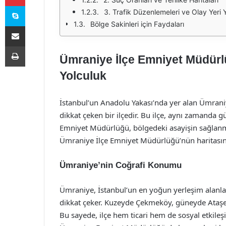
Skype
3. Trafik Düzenlemeleri ve Olay Yeri 
Bölge Sakinleri için Faydaları
E-Posta ile paylaş
Yazdır
Ümraniye İlçe Emniyet Müdürl
Yolculuk
İstanbul’un Anadolu Yakası’nda yer alan Ümraniy
dikkat çeken bir ilçedir. Bu ilçe, aynı zamanda 
Emniyet Müdürlüğü, bölgedeki asayişin sağlanma
Ümraniye İlçe Emniyet Müdürlüğü’nün haritasın
Ümraniye’nin Coğrafi Konumu
Ümraniye, İstanbul’un en yoğun yerleşim alanlar
dikkat çeker. Kuzeyde Çekmeköy, güneyde Ataşe
Bu sayede, ilçe hem ticari hem de sosyal etkileş