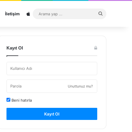
Sitemap
Arama
İletişim
yap
...
Kayıt Ol
Unuttunuz mu?
Beni hatırla
Kayıt Ol