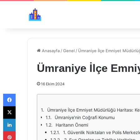
Anasayfa
/
Genel
/
Ümraniye İlçe Emniyet Müdürlüğ
Ümraniye İlçe Emni
16 Ekim 2024
Facebook
X
Ümraniye İlçe Emniyet Müdürlüğü Haritası: K
Ümraniye'nin Coğrafi Konumu
LinkedIn
Haritanın Önemi
Pinterest
1. Güvenlik Noktaları ve Polis Merkezl
2. Suç Oranları ve Tehlike Haritaları