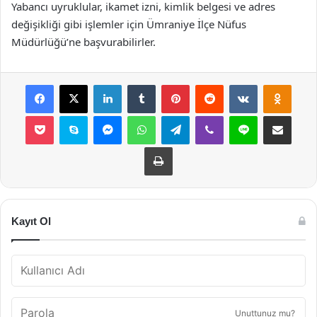
Yabancı uyruklular, ikamet izni, kimlik belgesi ve adres
değişikliği gibi işlemler için Ümraniye İlçe Nüfus
Müdürlüğü’ne başvurabilirler.
Facebook
X
LinkedIn
Tumblr
Pinterest
Reddit
VKontakte
Odnok
Pocket
Skype
Messenger
WhatsApp
Telegram
Viber
Line
E-Posta ile payla
Yazdır
Kayıt Ol
Unuttunuz mu?