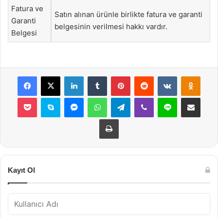
Fatura ve
Satın alınan ürünle birlikte fatura ve garanti
Garanti
belgesinin verilmesi hakkı vardır.
Belgesi
Facebook
X
LinkedIn
Tumblr
Pinterest
Reddit
VKontakte
Odnok
Pocket
Skype
Messenger
WhatsApp
Telegram
Viber
Line
E-Posta ile payla
Yazdır
Kayıt Ol